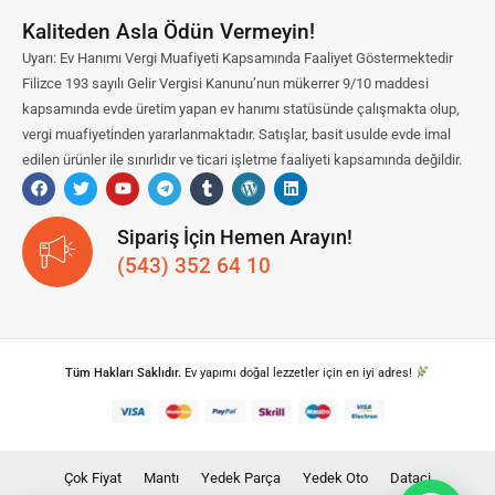
Kaliteden Asla Ödün Vermeyin!
Uyarı: Ev Hanımı Vergi Muafiyeti Kapsamında Faaliyet Göstermektedir
Filizce 193 sayılı Gelir Vergisi Kanunu’nun mükerrer 9/10 maddesi
kapsamında evde üretim yapan ev hanımı statüsünde çalışmakta olup,
vergi muafiyetinden yararlanmaktadır. Satışlar, basit usulde evde imal
edilen ürünler ile sınırlıdır ve ticari işletme faaliyeti kapsamında değildir.
Sipariş İçin Hemen Arayın!
(543) 352 64 10
Tüm Hakları Saklıdır.
Ev yapımı doğal lezzetler için en iyi adres!
Çok Fiyat
Mantı
Yedek Parça
Yedek Oto
Dataci