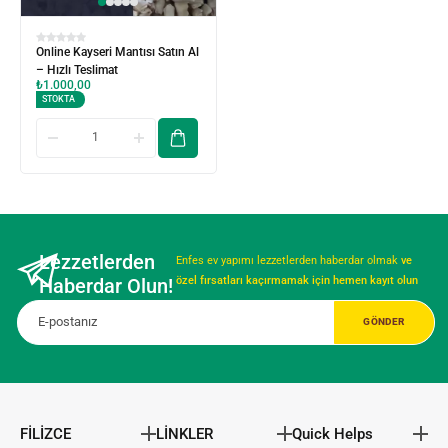
Online Kayseri Mantısı Satın Al
– Hızlı Teslimat
₺
1.000,00
STOKTA
Lezzetlerden
Enfes ev yapımı lezzetlerden haberdar olmak
ve
Haberdar Olun!
özel fırsatları kaçırmamak için hemen kayıt olun
FİLİZCE
LİNKLER
Quick Helps