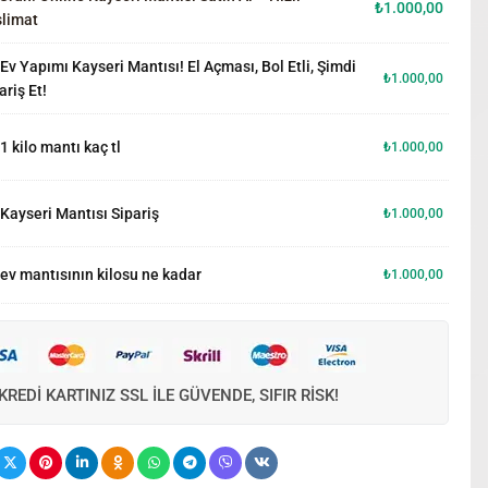
₺
1.000,00
limat
Ev Yapımı Kayseri Mantısı! El Açması, Bol Etli, Şimdi
₺
1.000,00
ariş Et!
1 kilo mantı kaç tl
₺
1.000,00
Kayseri Mantısı Sipariş
₺
1.000,00
ev mantısının kilosu ne kadar
₺
1.000,00
KREDI KARTINIZ SSL ILE GÜVENDE, SIFIR RISK!