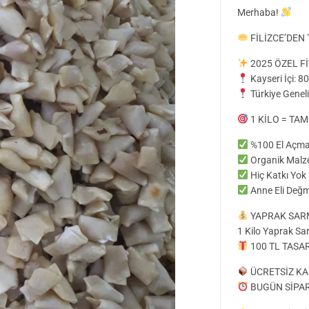
Merhaba!
FİLİZCE’DEN 
2025 ÖZEL Fİ
Kayseri İçi: 
Türkiye Geneli
1 KİLO = TAM
%100 El Açma
Organik Mal
Hiç Katkı Yok
Anne Eli Değm
YAPRAK SAR
1 Kilo Yaprak Sa
100 TL TASA
ÜCRETSİZ KAR
BUGÜN SİPAR