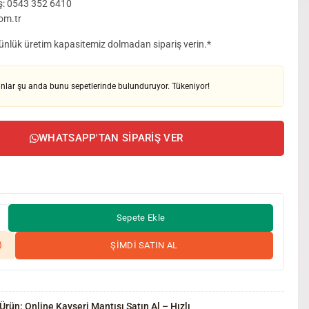
ş: 0543 352 6410
om.tr
 Günlük üretim kapasitemiz dolmadan sipariş verin.*
nlar şu anda bunu sepetlerinde bulunduruyor. Tükeniyor!
WHATSAPP'TAN SIPARIŞ VER
Sepete Ekle
ŞİMDİ SATIN AL
Ürün:
Online Kayseri Mantısı Satın Al – Hızlı