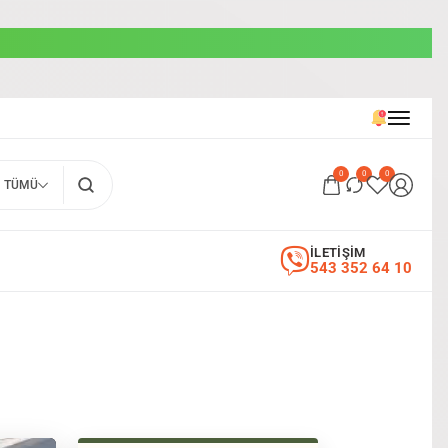
0
0
0
TÜMÜ
İLETİŞİM
543 352 64 10