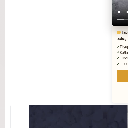
Lezz
buluş
El ya
Katkı
Türki
1.000