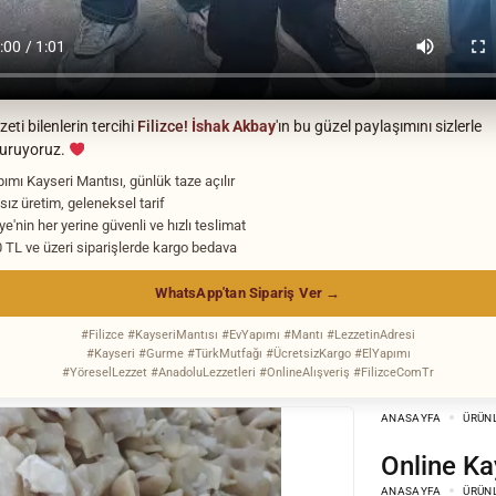
eti bilenlerin tercihi
Filizce!
İshak Akbay
'ın bu güzel paylaşımını sizlerle
turuyoruz.
pımı Kayseri Mantısı, günlük taze açılır
sız üretim, geleneksel tarif
ye'nin her yerine güvenli ve hızlı teslimat
 TL ve üzeri siparişlerde kargo bedava
WhatsApp'tan Sipariş Ver →
#Filizce #KayseriMantısı #EvYapımı #Mantı #LezzetinAdresi
#Kayseri #Gurme #TürkMutfağı #ÜcretsizKargo #ElYapımı
#YöreselLezzet #AnadoluLezzetleri #OnlineAlışveriş #FilizceComTr
ANASAYFA
ÜRÜN
Online K
ANASAYFA
ÜRÜN