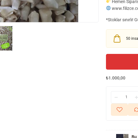
Hemen Sipari
www.filizce.c
*Stoklar sınırlı!
50
insa
₺
1.000,00
Online
Ev
Kayseri
Yapımı
Mantısı
Bu 