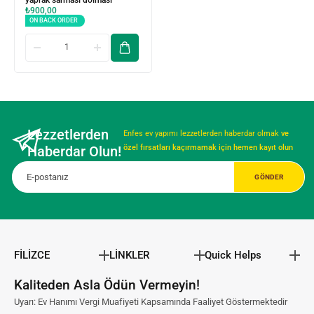
yaprak sarması dolması
₺
900,00
ON BACK ORDER
Lezzetlerden
Enfes ev yapımı lezzetlerden haberdar olmak
ve
Haberdar Olun!
özel fırsatları kaçırmamak için hemen kayıt olun
FİLİZCE
LİNKLER
Quick Helps
Kaliteden Asla Ödün Vermeyin!
Uyarı: Ev Hanımı Vergi Muafiyeti Kapsamında Faaliyet Göstermektedir