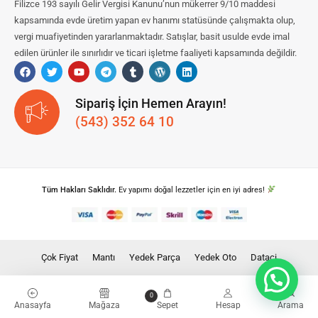
Filizce 193 sayılı Gelir Vergisi Kanunu’nun mükerrer 9/10 maddesi
kapsamında evde üretim yapan ev hanımı statüsünde çalışmakta olup,
vergi muafiyetinden yararlanmaktadır. Satışlar, basit usulde evde imal
edilen ürünler ile sınırlıdır ve ticari işletme faaliyeti kapsamında değildir.
Sipariş İçin Hemen Arayın!
(543) 352 64 10
Tüm Hakları Saklıdır.
Ev yapımı doğal lezzetler için en iyi adres!
Çok Fiyat
Mantı
Yedek Parça
Yedek Oto
Dataci
0
Anasayfa
Mağaza
Sepet
Hesap
Arama