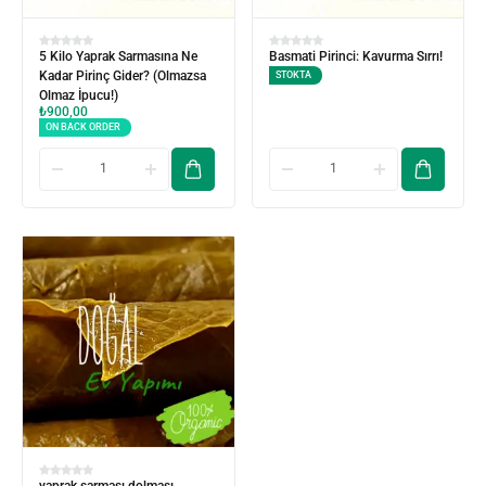
5 Kilo Yaprak Sarmasına Ne
Basmati Pirinci: Kavurma Sırrı!
Kadar Pirinç Gider? (Olmazsa
STOKTA
Olmaz İpucu!)
₺
900,00
ON BACK ORDER