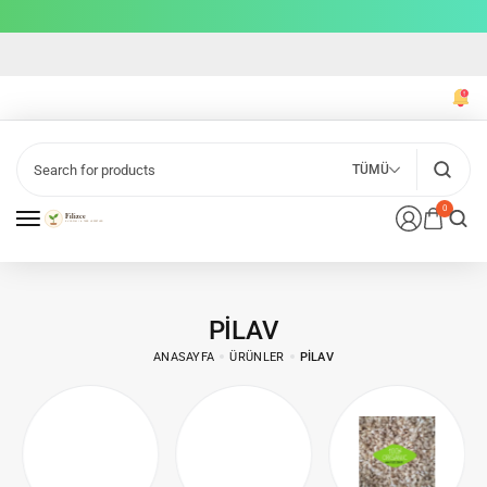
TÜMÜ
0
PILAV
ANASAYFA
ÜRÜNLER
PILAV