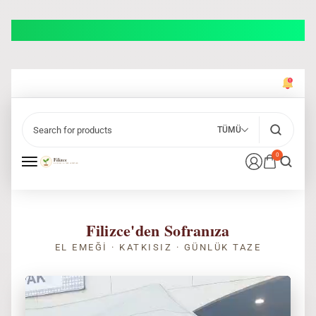
TÜMÜ
0
Filizce'den Sofranıza
EL EMEĞI · KATKISIZ · GÜNLÜK TAZE