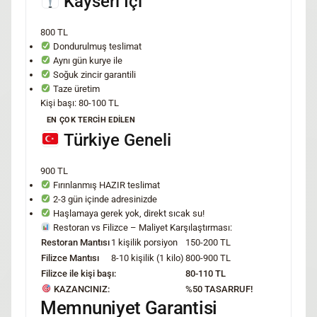
Kayseri İçi
800 TL
Dondurulmuş teslimat
Aynı gün kurye ile
Soğuk zincir garantili
Taze üretim
Kişi başı: 80-100 TL
EN ÇOK TERCİH EDİLEN
Türkiye Geneli
900 TL
Fırınlanmış HAZIR teslimat
2-3 gün içinde adresinizde
Haşlamaya gerek yok, direkt sıcak su!
Restoran vs Filizce – Maliyet Karşılaştırması:
Restoran Mantısı
1 kişilik porsiyon
150-200 TL
Filizce Mantısı
8-10 kişilik (1 kilo)
800-900 TL
Filizce ile kişi başı:
80-110 TL
KAZANCINIZ:
%50 TASARRUF!
Memnuniyet Garantisi