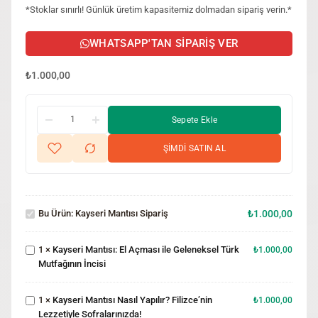
*Stoklar sınırlı! Günlük üretim kapasitemiz dolmadan sipariş verin.*
WHATSAPP'TAN SIPARIŞ VER
₺
1.000,00
Sepete Ekle
ŞİMDİ SATIN AL
Kayseri
Kayseri
Mantısı
Bu Ürün:
Kayseri Mantısı Sipariş
₺
1.000,00
Mantısı: El
Sipariş
Açması ile
Geleneksel
1
×
Kayseri Mantısı: El Açması ile Geleneksel Türk
₺
1.000,00
Türk
Kayseri
Mutfağının İncisi
Mutfağının
Mantısı Nasıl
İncisi
Yapılır?
1
×
Kayseri Mantısı Nasıl Yapılır? Filizce’nin
Filizce’nin
₺
1.000,00
Lezzetiyle Sofralarınızda!
Lezzetiyle