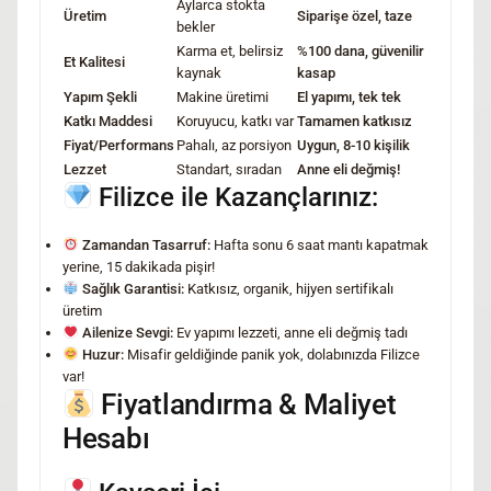
Aylarca stokta
Üretim
Siparişe özel, taze
bekler
Karma et, belirsiz
%100 dana, güvenilir
Et Kalitesi
kaynak
kasap
Yapım Şekli
Makine üretimi
El yapımı, tek tek
Katkı Maddesi
Koruyucu, katkı var
Tamamen katkısız
Fiyat/Performans
Pahalı, az porsiyon
Uygun, 8-10 kişilik
Lezzet
Standart, sıradan
Anne eli değmiş!
Filizce ile Kazançlarınız:
Zamandan Tasarruf:
Hafta sonu 6 saat mantı kapatmak
yerine, 15 dakikada pişir!
Sağlık Garantisi:
Katkısız, organik, hijyen sertifikalı
üretim
Ailenize Sevgi:
Ev yapımı lezzeti, anne eli değmiş tadı
Huzur:
Misafir geldiğinde panik yok, dolabınızda Filizce
var!
Fiyatlandırma & Maliyet
Hesabı