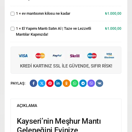
ev
Sofralarınızda!
mantısının
El Yapımı
1
×
ev mantısının kilosu ne kadar
kilosu ne
₺
1.000,00
Mantı
kadar
Satın Al |
Taze ve
1
×
El Yapımı Mantı Satın Al | Taze ve Lezzetli
₺
1.000,00
Lezzetli
Mantılar Kapınızda!
Mantılar
Kapınızda!
KREDI KARTINIZ SSL ILE GÜVENDE, SIFIR RISK!
PAYLAŞ:
AÇIKLAMA
Kayseri’nin Meşhur Mantı
Geleneğini Evinize