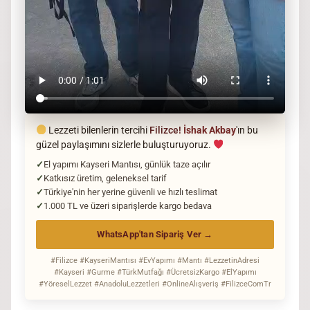
Lezzeti bilenlerin tercihi
Filizce!
İshak Akbay
'ın bu
güzel paylaşımını sizlerle buluşturuyoruz.
El yapımı Kayseri Mantısı, günlük taze açılır
Katkısız üretim, geleneksel tarif
Türkiye'nin her yerine güvenli ve hızlı teslimat
1.000 TL ve üzeri siparişlerde kargo bedava
WhatsApp'tan Sipariş Ver →
#Filizce #KayseriMantısı #EvYapımı #Mantı #LezzetinAdresi
#Kayseri #Gurme #TürkMutfağı #ÜcretsizKargo #ElYapımı
#YöreselLezzet #AnadoluLezzetleri #OnlineAlışveriş #FilizceComTr