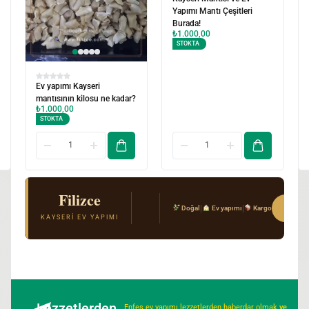
Yapımı Mantı Çeşitleri
Burada!
₺
1.000,00
STOKTA
Ev yapımı Kayseri
mantısının kilosu ne kadar?
₺
1.000,00
STOKTA
Filizce
El Açması Mantı & Ev Yemekleri
Sipar
|
|
Doğal
Ev yapımı
Kargo
Gerçek Kayseri tarifi · Kimyasal katkı yok · T
KAYSERI EV YAPIMI
Lezzetlerden
Enfes ev yapımı lezzetlerden haberdar olmak
ve