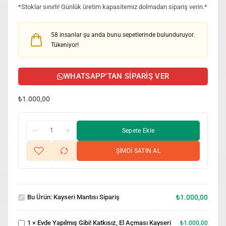
*Stoklar sınırlı! Günlük üretim kapasitemiz dolmadan sipariş verin.*
58
insanlar şu anda bunu sepetlerinde bulunduruyor.
Tükeniyor!
WHATSAPP'TAN SIPARIŞ VER
₺
1.000,00
Sepete Ekle
ŞİMDİ SATIN AL
Evde
Kayseri
Yapılmış
Mantısı
Gibi!
Bu Ürün:
Kayseri Mantısı Sipariş
₺
1.000,00
Sipariş
Katkısız,
El
1
×
Evde Yapılmış Gibi! Katkısız, El Açması Kayseri
Açması
₺
1.000,00