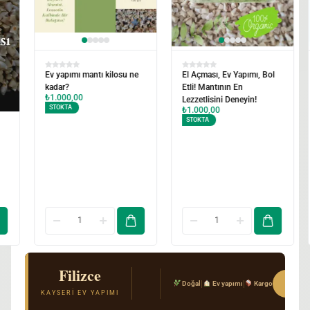
El Açması, Ev Yapımı, Bol
Kayseri Mantısı ve 100%
Etli! Mantının En
Dana Eti: Lezzetin
Lezzetlisini Deneyin!
Buluşması
₺
1.000,00
₺
1.000,00
STOKTA
STOKTA
Filizce
El Açması Mantı & Ev Yemekleri
Sipar
|
|
Doğal
Ev yapımı
Kargo
Gerçek Kayseri tarifi · Kimyasal katkı yok · T
KAYSERI EV YAPIMI