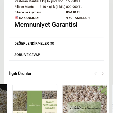
Restoran Mantısı
1 kişilik porsiyon
150-200 TL
Filizce Mantısı
8-10 kişilik (1 kilo)
800-900 TL
Filizce ile kişi başı:
80-110 TL
KAZANCINIZ:
%50 TASARRUF!
Memnuniyet Garantisi
DEĞERLENDIRMELER (0)
SORU VE CEVAP
İlgili Ürünler