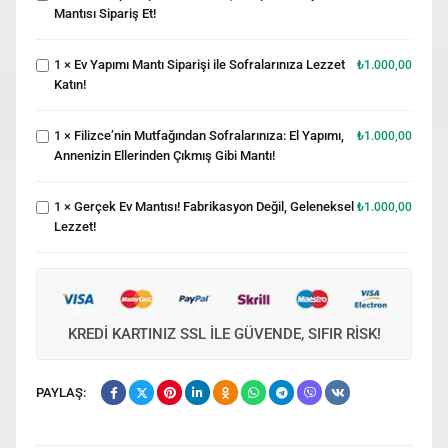
Ev Yapımı
Mantısı Sipariş Et!
Kayseri
Mantı
Mantısı
Siparişi ile
Sipariş
Filizce’nin
1
×
Ev Yapımı Mantı Siparişi ile Sofralarınıza Lezzet
Sofralarınıza
₺
1.000,00
Et!
Mutfağından
Katın!
Lezzet
Sofralarınıza:
Katın!
El Yapımı,
1
×
Filizce’nin Mutfağından Sofralarınıza: El Yapımı,
Annenizin
₺
1.000,00
Gerçek Ev
Annenizin Ellerinden Çıkmış Gibi Mantı!
Ellerinden
Mantısı!
Çıkmış Gibi
Fabrikasyon
Mantı!
1
×
Gerçek Ev Mantısı! Fabrikasyon Değil, Geleneksel
Değil,
₺
1.000,00
Lezzet!
Geleneksel
Lezzet!
KREDI KARTINIZ SSL ILE GÜVENDE, SIFIR RISK!
PAYLAŞ: