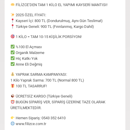
FİLİZCE’DEN TAM 1 KİLO EL YAPIMI KAYSERİ MANTISI!
2025 ÖZEL FİYATI:
Kayseri İçi: 800 TL (Dondurulmuş, Aynı Gün Teslimat)
Türkiye Geneli: 900 TL (Fırınlanmış, Kargo Dahil)
1 KİLO = TAM 10-15 KİŞİLİK PORSİYON!
%100 El Açması
Organik Malzeme
Hiç Katkı Yok
Anne Eli Değmiş
YAPRAK SARMA KAMPANYASI:
1 Kilo Yaprak Sarma: 700 TL (Normal 800 TL)
100 TL TASARRUF!
ÜCRETSİZ KARGO (Türkiye Geneli)
BUGÜN SİPARİŞ VER, SİPARİŞ ÜZERİNE TAZE OLARAK
ÜRETİLMEKTEDİR.
Hemen Sipariş: 0543 352 6410
www.filizce.com.tr