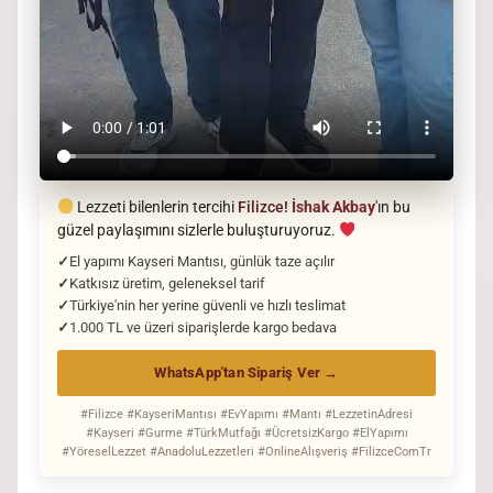
Lezzeti bilenlerin tercihi
Filizce!
İshak Akbay
'ın bu
güzel paylaşımını sizlerle buluşturuyoruz.
El yapımı Kayseri Mantısı, günlük taze açılır
Katkısız üretim, geleneksel tarif
Türkiye'nin her yerine güvenli ve hızlı teslimat
1.000 TL ve üzeri siparişlerde kargo bedava
WhatsApp'tan Sipariş Ver →
#Filizce #KayseriMantısı #EvYapımı #Mantı #LezzetinAdresi
#Kayseri #Gurme #TürkMutfağı #ÜcretsizKargo #ElYapımı
#YöreselLezzet #AnadoluLezzetleri #OnlineAlışveriş #FilizceComTr