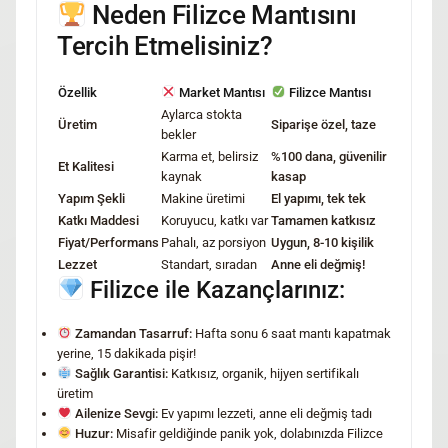
Neden Filizce Mantısını
Tercih Etmelisiniz?
Özellik
Market Mantısı
Filizce Mantısı
Aylarca stokta
Üretim
Siparişe özel, taze
bekler
Karma et, belirsiz
%100 dana, güvenilir
Et Kalitesi
kaynak
kasap
Yapım Şekli
Makine üretimi
El yapımı, tek tek
Katkı Maddesi
Koruyucu, katkı var
Tamamen katkısız
Fiyat/Performans
Pahalı, az porsiyon
Uygun, 8-10 kişilik
Lezzet
Standart, sıradan
Anne eli değmiş!
Filizce ile Kazançlarınız:
Zamandan Tasarruf:
Hafta sonu 6 saat mantı kapatmak
yerine, 15 dakikada pişir!
Sağlık Garantisi:
Katkısız, organik, hijyen sertifikalı
üretim
Ailenize Sevgi:
Ev yapımı lezzeti, anne eli değmiş tadı
Huzur:
Misafir geldiğinde panik yok, dolabınızda Filizce