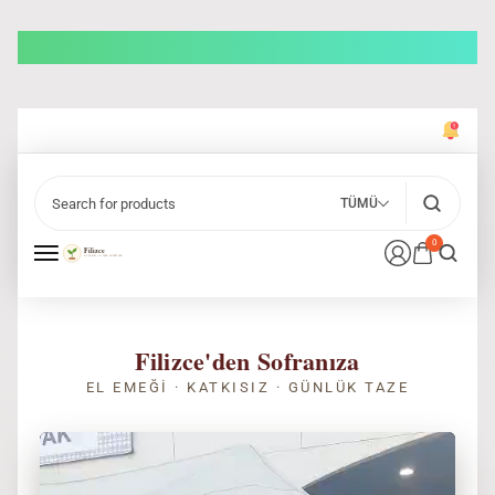
TÜMÜ
0
Filizce'den Sofranıza
EL EMEĞI · KATKISIZ · GÜNLÜK TAZE