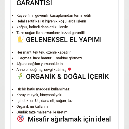
GARANTİSİ
Kayseri’nin
güvenilir kasaplarından
temin edilir
Helal sertifikalı
& hijyenik koşullarda işlenir
Yağsız, kaliteli
dana eti
kullanılır
Taze soğan ile harmanlanır, lezzet garantili
GELENEKSEL EL YAPIMI
Her mantı
tek tek
, özenle kapatılır
El açması ince hamur
– makine görmez!
Ağızda dağılan yumuşaklıkta
Anne eli değmiş, sevgi katılmış
ORGANİK & DOĞAL İÇERİK
Hiçbir katkı maddesi kullanılmaz
Koruyucu yok, kimyasal yok!
İçindekiler: Un, dana eti, soğan, tuz
Organik un kullanılır
Günlük taze malzeme ile üretim
Misafir ağırlamak için ideal