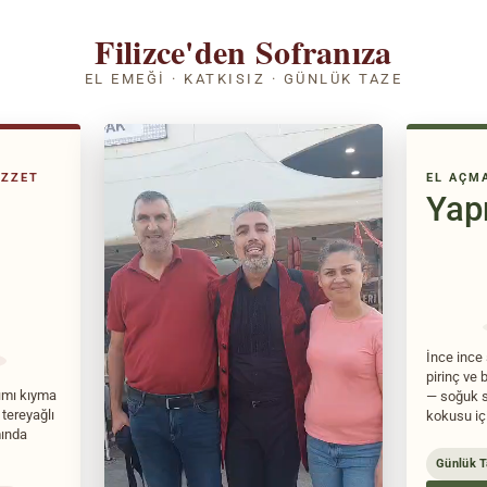
Filizce'den Sofranıza
EL EMEĞI · KATKISIZ · GÜNLÜK TAZE
EZZET
EL AÇMA
Yap
İnce ince 
pirinç ve 
pımı kıyma
— soğuk se
 tereyağlı
kokusu iç
mında
Günlük T