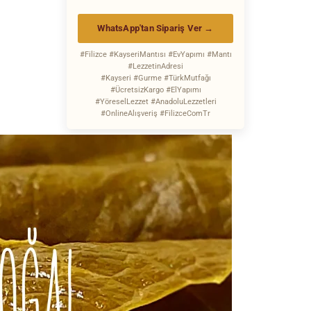
WhatsApp'tan Sipariş Ver →
#Filizce #KayseriMantısı #EvYapımı #Mantı
#LezzetinAdresi
#Kayseri #Gurme #TürkMutfağı
#ÜcretsizKargo #ElYapımı
#YöreselLezzet #AnadoluLezzetleri
#OnlineAlışveriş #FilizceComTr