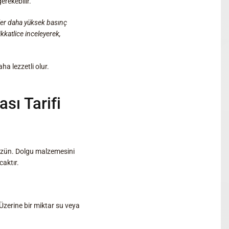
erekebilir.
eler daha yüksek basınç
kkatlice inceleyerek,
a lezzetli olur.
ı Tarifi
üzün. Dolgu malzemesini
caktır.
Üzerine bir miktar su veya