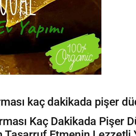
5
rması kaç dakikada pişer d
rması Kaç Dakikada Pişer 
Tasarruf Etmenin Lezzetli 