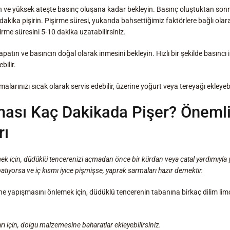
ve yüksek ateşte basınç oluşana kadar bekleyin. Basınç oluştuktan sonra,
dakika pişirin. Pişirme süresi, yukarıda bahsettiğimiz faktörlere bağlı ola
irme süresini 5-10 dakika uzatabilirsiniz.
apatın ve basıncın doğal olarak inmesini bekleyin. Hızlı bir şekilde basıncı 
bilir.
larınızı sıcak olarak servis edebilir, üzerine yoğurt veya tereyağı ekleyebi
ası Kaç Dakikada Pişer? Önemli 
rı
mek için, düdüklü tencerenizi açmadan önce bir kürdan veya çatal yardımıyla
batıyorsa ve iç kısmı iyice pişmişse, yaprak sarmaları hazır demektir.
ine yapışmasını önlemek için, düdüklü tencerenin tabanına birkaç dilim l
rı için, dolgu malzemesine baharatlar ekleyebilirsiniz.