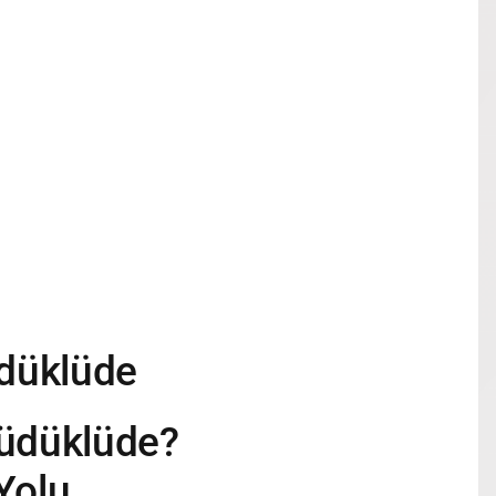
üdüklüde
Düdüklüde?
Yolu