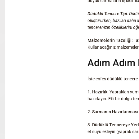
büyük sarmaların iç kısımla
Düdüklü Tencere Tipi:
Düdük
oluştururken, bazıları daha d
tencerenizin özelliklerini ö
Malzemelerin Tazeliği:
Taz
Kullanacağınız malzemelerin 
Adım Adım D
İşte enfes düdüklü tencere
1.
Hazırlık:
Yaprakları yumu
hazırlayın. Etli bir dolgu t
2.
Sarmanın Hazırlanması
3.
Düdüklü Tencereye Yerl
et suyu ekleyin (yaprak sar