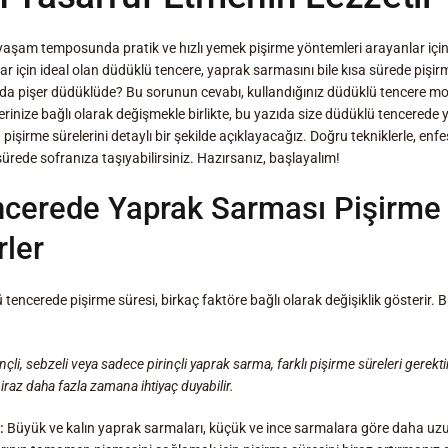
yaşam temposunda pratik ve hızlı yemek pişirme yöntemleri arayanlar için 
nlar için ideal olan düdüklü tencere, yaprak sarmasını bile kısa sürede pişir
a pişer düdüklüde? Bu sorunun cevabı, kullandığınız düdüklü tencere mo
lerinize bağlı olarak değişmekle birlikte, bu yazıda size düdüklü tencered
 pişirme sürelerini detaylı bir şekilde açıklayacağız. Doğru tekniklerle, e
ürede sofranıza taşıyabilirsiniz. Hazırsanız, başlayalım!
cerede Yaprak Sarması Pişirme 
rler
encerede pişirme süresi, birkaç faktöre bağlı olarak değişiklik gösterir. 
rinçli, sebzeli veya sadece pirinçli yaprak sarma, farklı pişirme süreleri gerektir
raz daha fazla zamana ihtiyaç duyabilir.
:
Büyük ve kalın yaprak sarmaları, küçük ve ince sarmalara göre daha uzu