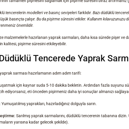
rının tamamen pişmesini sağlamak için pişirme süresini biraz artırmanız g
lü tencerelerin modelleri ve basınç seviyeleri farklıdır. Bazı düdüklü tencer
üşük basınçta çalışır. Bu da pişirme süresini etkiler. Kullanım kılavuzunuzu di
ğrenmeniz önemlidir.
e malzemelerle hazırlanan yaprak sarmaları, daha kısa sürede pişer ve dah
kalitesi, pişirme süresini etkileyebilir.
üdüklü Tencerede Yaprak Sarmas
 yaprak sarması hazırlamanın adım adım tarifi:
şatmak için kaynar suda 5-10 dakika bekletin. Ardından fazla suyunu s
ercih ediyorsanız, eti önceden pişirmeniz daha iyi sonuçlar almanızı sağlaya
:
Yumuşatılmış yaprakları, hazırladığınız dolguyla sarın.
eştirme:
Sarılmış yaprak sarmalarını, düdüklü tencerenin tabanına dizin. 
maların yarısına kadar gelecek şekilde).