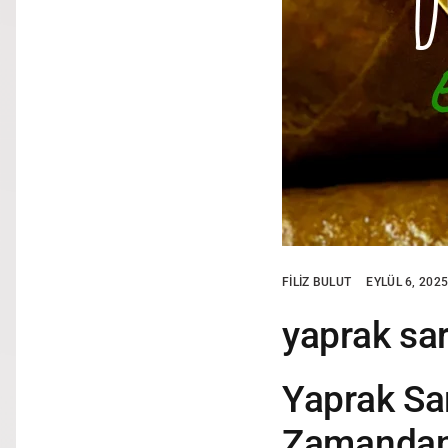
FILIZ BULUT
EYLÜL 6, 202
yaprak sa
Yaprak Sa
Zamandan 