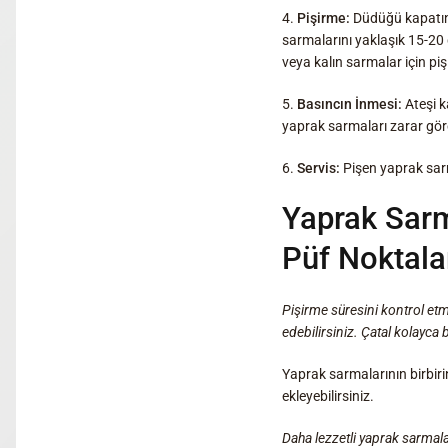
4.
Pişirme:
Düdüğü kapatın 
sarmalarını yaklaşık 15-20 
veya kalın sarmalar için piş
5.
Basıncın İnmesi:
Ateşi k
yaprak sarmaları zarar göre
6.
Servis:
Pişen yaprak sarma
Yaprak Sarm
Püf Noktala
Pişirme süresini kontrol et
edebilirsiniz. Çatal kolayca 
Yaprak sarmalarının birbir
ekleyebilirsiniz.
Daha lezzetli yaprak sarmala