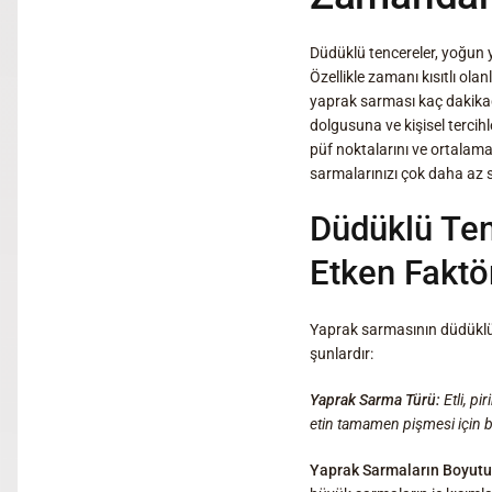
Düdüklü tencereler, yoğun 
Özellikle zamanı kısıtlı ola
yaprak sarması kaç dakikad
dolgusuna ve kişisel tercih
püf noktalarını ve ortalama
sarmalarınızı çok daha az s
Düdüklü Ten
Etken Faktö
Yaprak sarmasının düdüklü t
şunlardır:
Yaprak Sarma Türü:
Etli, pi
etin tamamen pişmesi için bi
Yaprak Sarmaların Boyutu