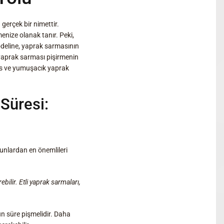
gerçek bir nimettir.
menize olanak tanır. Peki,
deline, yaprak sarmasının
e yaprak sarması pişirmenin
nfes ve yumuşacık yaprak
Süresi:
Bunlardan en önemlileri
ebilir. Etli yaprak sarmaları,
n süre pişmelidir. Daha