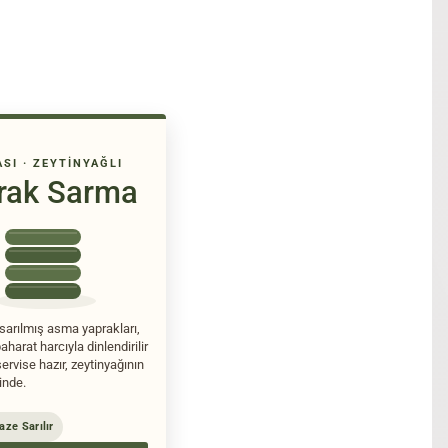
SI · ZEYTINYAĞLI
rak Sarma
sarılmış asma yaprakları,
baharat harcıyla dinlendirilir
rvise hazır, zeytinyağının
inde.
aze Sarılır