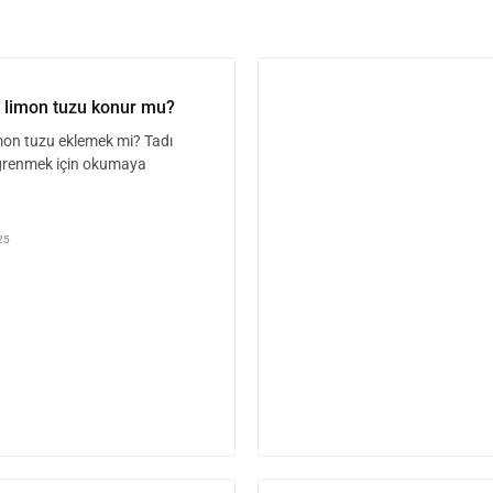
a limon tuzu konur mu?
mon tuzu eklemek mi? Tadı
 öğrenmek için okumaya
25