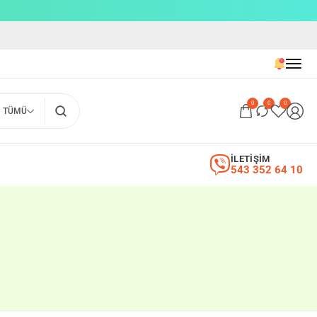
0
0
0
TÜMÜ
İLETİŞİM
543 352 64 10