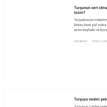
Turşunun sert olma
lazım?
Turşularınızın mükemm
birkaç basit püf nokta 
sırrını keşfedin ve lezz
FILIZ BULUT
EYLÜL 17, 20
Turşuya neden şek
Turşunun o enfes tadını