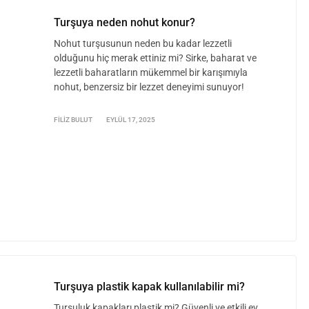
Turşuya neden nohut konur?
Nohut turşusunun neden bu kadar lezzetli
olduğunu hiç merak ettiniz mi? Sirke, baharat ve
lezzetli baharatların mükemmel bir karışımıyla
nohut, benzersiz bir lezzet deneyimi sunuyor!
FILIZ BULUT
EYLÜL 17, 2025
Turşuya plastik kapak kullanılabilir mi?
Turşuluk kapakları plastik mi? Güvenli ve etkili ev