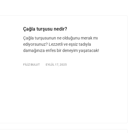
Çağla turşusu nedir?
Çağla turşusunun ne olduğunu merak mı
ediyorsunuz? Lezzetli ve eşsiz tadıyla
damağınıza enfes bir deneyim yaşatacak!
FILIZ BULUT
EYLÜL 17, 2025