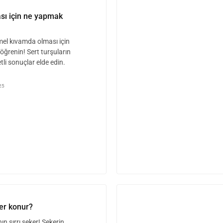
sı için ne yapmak
el kıvamda olması için
öğrenin! Sert turşuların
etli sonuçlar elde edin.
25
er konur?
n sırrı şeker! Şekerin