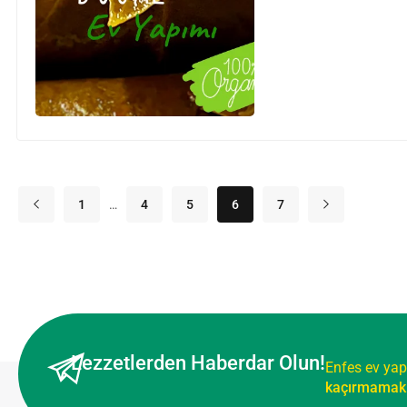
1
…
4
5
6
7
Lezzetlerden Haberdar Olun!
Enfes ev yap
kaçırmamak 