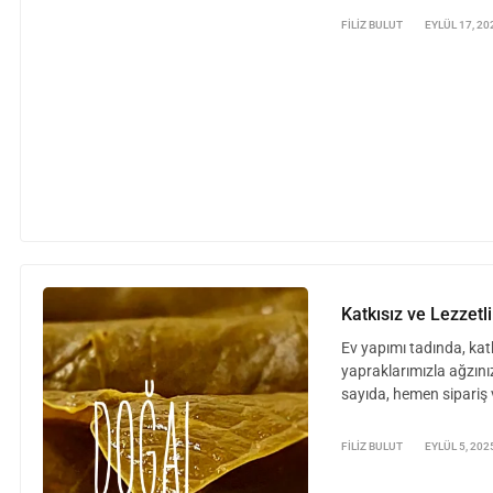
FILIZ BULUT
EYLÜL 17, 20
Katkısız ve Lezzet
Ev yapımı tadında, katk
yapraklarımızla ağzınızı
sayıda, hemen sipariş 
FILIZ BULUT
EYLÜL 5, 202