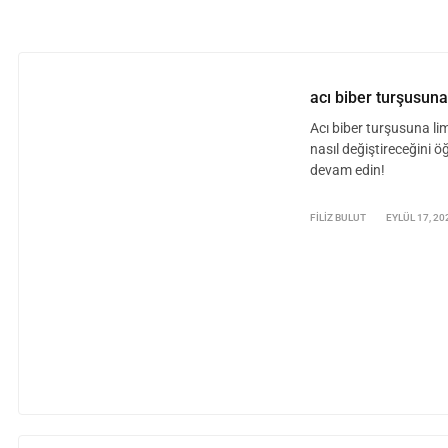
acı biber turşusun
Acı biber turşusuna li
nasıl değiştireceğini
devam edin!
FILIZ BULUT
EYLÜL 17, 20