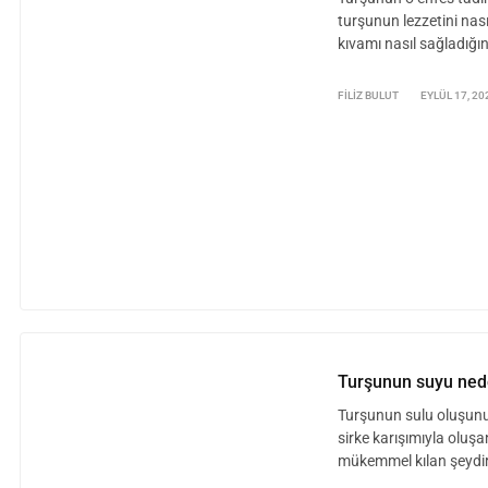
turşunun lezzetini nas
kıvamı nasıl sağladığın
FILIZ BULUT
EYLÜL 17, 20
Turşunun suyu nede
Turşunun sulu oluşunun
sirke karışımıyla oluşan
mükemmel kılan şeydir