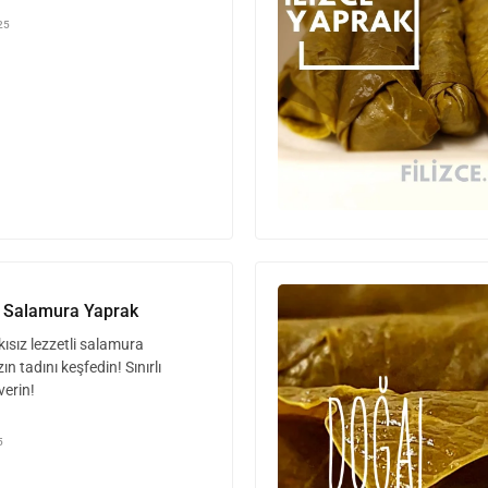
25
li Salamura Yaprak
ısız lezzetli salamura
n tadını keşfedin! Sınırlı
verin!
5