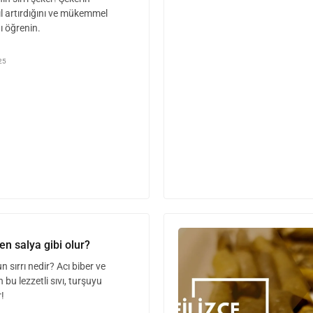
ıl artırdığını ve mükemmel
ı öğrenin.
25
n salya gibi olur?
 sırrı nedir? Acı biber ve
 bu lezzetli sıvı, turşuyu
!