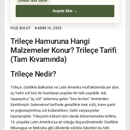
Günlük Taze Sarılır
Sepete Ekle →
FILIZ BULUT
KASIM 16, 2025
Trileçe Hamuruna Hangi
Malzemeler Konur? Trileçe Tarifi
(Tam Kıvamında)
Trileçe Nedir?
Trileçe, özellikle Balkanlar ve Latin Amerika mutfaklarında yer alan,
üç farklı süt türü ile hazırlanan popüler bir tatlı çeşididir. Adı,
İspanyolca “üç süt” anlamına gelen “tres leches” teriminden
türetilmiştir. Geleneksel tarifinde genellikle inek sütü, krem şanti
ve yoğunlaştırılmış süt kullanılırken, farklı varyasyonlar
hazırlanabilir. Trileçenin kökeni tam olarak bilinememekle birlikte,
19. yüzyılda Latin Amerika’ya ait olduğu düşünülmektedir. Özellikle
Nikaragua ve Meksika gibi ülkelerde sıklıkla tüketilen bu tatlı,