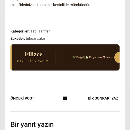
misafirlerinizi etkilemeniz kesinlikle mümkündür.
Kategoriler:
Tatlı Tarifleri
Etiketler:
trileçe cake
Filizce
El Açması Mantı & Ev Yemekleri
Sipar
|
|
Doğal
Ev yapımı
Kargo
Gerçek Kayseri tarifi · Kimyasal katkı yok · T
KAYSERI EV YAPIMI
ÖNCEKİ POST
BİR SONRAKİ YAZI
Bir yanıt yazın