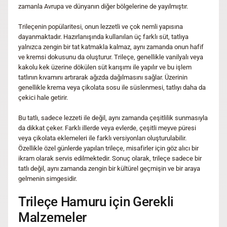
zamanla Avrupa ve dünyanın diğer bölgelerine de yayılmıştır.
Trileçenin popülaritesi, onun lezzetli ve çok nemli yapısına
dayanmaktadır. Hazırlanışında kullanılan üç farklı süt, tatlıya
yalnızca zengin bir tat katmakla kalmaz, aynı zamanda onun hafif
ve kremsi dokusunu da oluşturur. Trileçe, genellikle vanilyalı veya
kakolu kek üzerine dökülen süt karışımı ile yapılır ve bu işlem
tatlının kıvamını artırarak ağızda dağılmasını sağlar. Üzerinin
genellikle krema veya çikolata sosu ile süslenmesi, tatlıyı daha da
çekici hale getirir.
Bu tatlı, sadece lezzeti ile değil, aynı zamanda çeşitlilik sunmasıyla
da dikkat çeker. Farklı illerde veya evlerde, çeşitli meyve püresi
veya çikolata eklemeleri ile farklı versiyonları oluşturulabilir.
Özellikle özel günlerde yapılan trileçe, misafirler için göz alıcı bir
ikram olarak servis edilmektedir. Sonuç olarak, trileçe sadece bir
tatlı değil, aynı zamanda zengin bir kültürel geçmişin ve bir araya
gelmenin simgesidir.
Trileçe Hamuru için Gerekli
Malzemeler