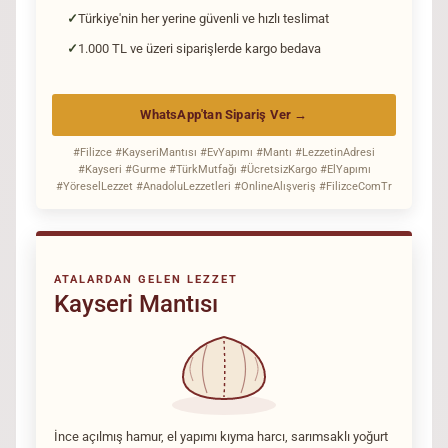
Türkiye'nin her yerine güvenli ve hızlı teslimat
1.000 TL ve üzeri siparişlerde kargo bedava
WhatsApp'tan Sipariş Ver →
#Filizce #KayseriMantısı #EvYapımı #Mantı #LezzetinAdresi
#Kayseri #Gurme #TürkMutfağı #ÜcretsizKargo #ElYapımı
#YöreselLezzet #AnadoluLezzetleri #OnlineAlışveriş #FilizceComTr
ATALARDAN GELEN LEZZET
Kayseri Mantısı
İnce açılmış hamur, el yapımı kıyma harcı, sarımsaklı yoğurt