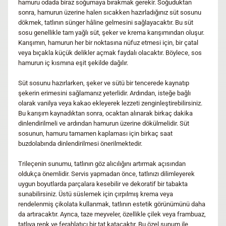
hamuru odada biraz soğumaya bırakmak gerekir. Soğuduktan
sonra, hamurun üzerine halen sıcakken hazırladığınız süt sosunu
dökmek, tatlının sünger hâline gelmesini sağlayacaktır. Bu süt
sosu genellikle tam yağlı süt, şeker ve krema karışımından oluşur.
Karışımın, hamurun her bir noktasına nüfuz etmesi için, bir çatal
veya bıçakla küçük delikler açmak faydalı olacaktır. Böylece, sos
hamurun iç kısmına eşit şekilde dağılır.
Süt sosunu hazırlarken, şeker ve sütü bir tencerede kaynatıp
şekerin erimesini sağlamanız yeterlidir. Ardından, isteğe bağlı
olarak vanilya veya kakao ekleyerek lezzeti zenginleştirebilirsiniz.
Bu karışım kaynadıktan sonra, ocaktan alınarak birkaç dakika
dinlendirilmeli ve ardından hamurun üzerine dökülmelidir. Süt
sosunun, hamuru tamamen kaplaması için birkaç saat
buzdolabında dinlendirilmesi önerilmektedir.
Trileçenin sunumu, tatlının göz alıcılığını artırmak açısından
oldukça önemlidir. Servis yapmadan önce, tatlınızı dilimleyerek
uygun boyutlarda parçalara kesebilir ve dekoratif bir tabakta
sunabilirsiniz. Üstü süslemek için çırpılmış krema veya
rendelenmiş çikolata kullanmak, tatlının estetik görünümünü daha
da artıracaktır. Ayrıca, taze meyveler, özellikle çilek veya frambuaz,
tatlıya renk ve ferahlatıcı bir tat katacaktır. Bu özel sunum ile