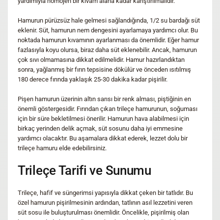
yardımıyla homojen bir kıvam alana kadar karıştırılmalıdır.
Hamurun pürüzsüz hale gelmesi sağlandığında, 1/2 su bardağı süt
eklenir. Süt, hamurun nem dengesini ayarlamaya yardımcı olur. Bu
noktada hamurun kıvamının ayarlanması da önemlidir. Eğer hamur
fazlasıyla koyu olursa, biraz daha süt eklenebilir. Ancak, hamurun
çok sıvı olmamasına dikkat edilmelidir. Hamur hazırlandıktan
sonra, yağlanmış bir fırın tepsisine dökülür ve önceden ısıtılmış
180 derece fırında yaklaşık 25-30 dakika kadar pişirilir.
Pişen hamurun üzerinin altın sarısı bir renk alması, piştiğinin en
önemli göstergesidir. Fırından çıkan trileçe hamurunun, soğuması
için bir süre bekletilmesi önerilir. Hamurun hava alabilmesi için
birkaç yerinden delik açmak, süt sosunu daha iyi emmesine
yardımcı olacaktır. Bu aşamalara dikkat ederek, lezzet dolu bir
trileçe hamuru elde edebilirsiniz.
Trileçe Tarifi ve Sunumu
Trileçe, hafif ve süngerimsi yapısıyla dikkat çeken bir tatlıdır. Bu
özel hamurun pişirilmesinin ardından, tatlının asıl lezzetini veren
süt sosu ile buluşturulması önemlidir. Öncelikle, pişirilmiş olan