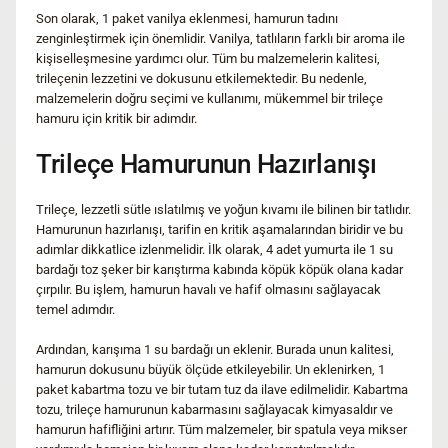
Son olarak, 1 paket vanilya eklenmesi, hamurun tadını
zenginleştirmek için önemlidir. Vanilya, tatlıların farklı bir aroma ile
kişiselleşmesine yardımcı olur. Tüm bu malzemelerin kalitesi,
trileçenin lezzetini ve dokusunu etkilemektedir. Bu nedenle,
malzemelerin doğru seçimi ve kullanımı, mükemmel bir trileçe
hamuru için kritik bir adımdır.
Trileçe Hamurunun Hazırlanışı
Trileçe, lezzetli sütle ıslatılmış ve yoğun kıvamı ile bilinen bir tatlıdır.
Hamurunun hazırlanışı, tarifin en kritik aşamalarından biridir ve bu
adımlar dikkatlice izlenmelidir. İlk olarak, 4 adet yumurta ile 1 su
bardağı toz şeker bir karıştırma kabında köpük köpük olana kadar
çırpılır. Bu işlem, hamurun havalı ve hafif olmasını sağlayacak
temel adımdır.
Ardından, karışıma 1 su bardağı un eklenir. Burada unun kalitesi,
hamurun dokusunu büyük ölçüde etkileyebilir. Un eklenirken, 1
paket kabartma tozu ve bir tutam tuz da ilave edilmelidir. Kabartma
tozu, trileçe hamurunun kabarmasını sağlayacak kimyasaldır ve
hamurun hafifliğini artırır. Tüm malzemeler, bir spatula veya mikser