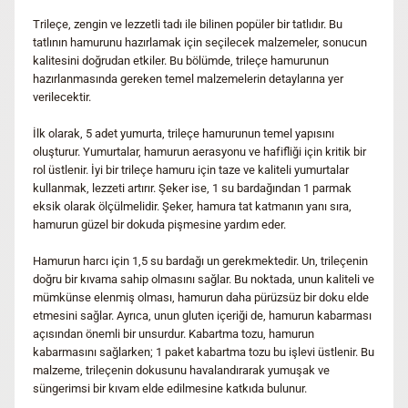
Trileçe, zengin ve lezzetli tadı ile bilinen popüler bir tatlıdır. Bu
tatlının hamurunu hazırlamak için seçilecek malzemeler, sonucun
kalitesini doğrudan etkiler. Bu bölümde, trileçe hamurunun
hazırlanmasında gereken temel malzemelerin detaylarına yer
verilecektir.
İlk olarak, 5 adet yumurta, trileçe hamurunun temel yapısını
oluşturur. Yumurtalar, hamurun aerasyonu ve hafifliği için kritik bir
rol üstlenir. İyi bir trileçe hamuru için taze ve kaliteli yumurtalar
kullanmak, lezzeti artırır. Şeker ise, 1 su bardağından 1 parmak
eksik olarak ölçülmelidir. Şeker, hamura tat katmanın yanı sıra,
hamurun güzel bir dokuda pişmesine yardım eder.
Hamurun harcı için 1,5 su bardağı un gerekmektedir. Un, trileçenin
doğru bir kıvama sahip olmasını sağlar. Bu noktada, unun kaliteli ve
mümkünse elenmiş olması, hamurun daha pürüzsüz bir doku elde
etmesini sağlar. Ayrıca, unun gluten içeriği de, hamurun kabarması
açısından önemli bir unsurdur. Kabartma tozu, hamurun
kabarmasını sağlarken; 1 paket kabartma tozu bu işlevi üstlenir. Bu
malzeme, trileçenin dokusunu havalandırarak yumuşak ve
süngerimsi bir kıvam elde edilmesine katkıda bulunur.