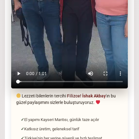
Lezzeti bilenlerin tercihi
Filizce!
İshak Akbay
'ın bu
güzel paylaşımını sizlerle buluşturuyoruz.
El yapımı Kayseri Mantısı, günlük taze açılır
Katkısız üretim, geleneksel tarif
Türkiye'nin her yerine güvenli ve hızlı teslimat