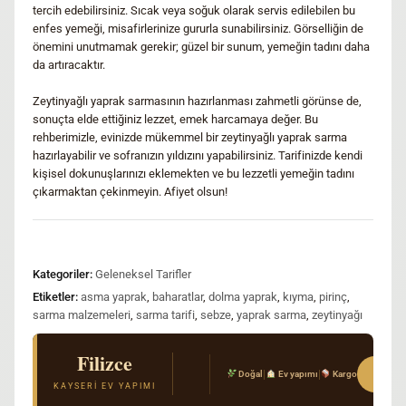
tercih edebilirsiniz. Sıcak veya soğuk olarak servis edilebilen bu
enfes yemeği, misafirlerinize gururla sunabilirsiniz. Görselliğin de
önemini unutmamak gerekir; güzel bir sunum, yemeğin tadını daha
da artıracaktır.
Zeytinyağlı yaprak sarmasının hazırlanması zahmetli görünse de,
sonuçta elde ettiğiniz lezzet, emek harcamaya değer. Bu
rehberimizle, evinizde mükemmel bir zeytinyağlı yaprak sarma
hazırlayabilir ve sofranızın yıldızını yapabilirsiniz. Tarifinizde kendi
kişisel dokunuşlarınızı eklemekten ve bu lezzetli yemeğin tadını
çıkarmaktan çekinmeyin. Afiyet olsun!
Kategoriler:
Geleneksel Tarifler
Etiketler:
asma yaprak
,
baharatlar
,
dolma yaprak
,
kıyma
,
pirinç
,
sarma malzemeleri
,
sarma tarifi
,
sebze
,
yaprak sarma
,
zeytinyağı
Filizce
El Açması Mantı & Ev Yemekleri
Sipar
|
|
Doğal
Ev yapımı
Kargo
Gerçek Kayseri tarifi · Kimyasal katkı yok · T
KAYSERI EV YAPIMI