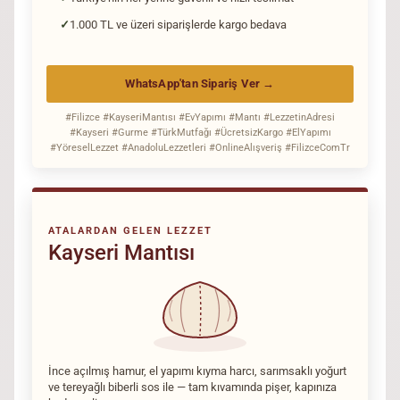
1.000 TL ve üzeri siparişlerde kargo bedava
WhatsApp'tan Sipariş Ver →
#Filizce #KayseriMantısı #EvYapımı #Mantı #LezzetinAdresi
#Kayseri #Gurme #TürkMutfağı #ÜcretsizKargo #ElYapımı
#YöreselLezzet #AnadoluLezzetleri #OnlineAlışveriş #FilizceComTr
ATALARDAN GELEN LEZZET
Kayseri Mantısı
İnce açılmış hamur, el yapımı kıyma harcı, sarımsaklı yoğurt
ve tereyağlı biberli sos ile — tam kıvamında pişer, kapınıza