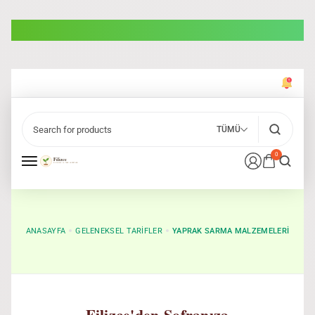
TÜMÜ
0
ANASAYFA
GELENEKSEL TARIFLER
YAPRAK SARMA MALZEMELERI
Filizce'den Sofranıza