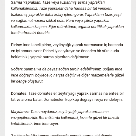
Sarma Yaprakları:
Taze veya tuzlanmış asma yaprakları
kullanabilirsiniz. Taze yapraklar daha hassas bir tat verirken,
tuzlanmış yapraklar daha kolay işlem görür. Yaprakların taze, yeşil
ve sağlam olmasına dikkat edin. Kuru veya çürük yapraklar
kullanmaktan kaçının. Eğer mümkünse, organik sertifikalı yaprakları
tercih etmenizi öneririz.
Pirinç:
İnce taneli pirinç, zeytinyağlı yaprak sarmasının iç harcında
en iyi sonucu verir. Pirinci iyice yıkayın ve önceden bir süre suda
bekletin ki, yaprak sarma pişerken dağılmasın.
Soğan:
Sarımsı ya da beyaz soğan tercih edebilirsiniz. Soğanı ince
ince doğrayın, böylece iç harçta dağılır ve diğer malzemelerle güzel
bir denge oluşturur.
Domates:
Taze domatesler, zeytinyağlı yaprak sarmasına enfes bir
tat ve aroma katar. Domatesleri küp küp doğrayın veya rendeleyin.
Maydanoz:
Taze maydanoz, zeytinyağlı yaprak sarmasının
vazgeçilmezidir. Bol miktarda kullanarak, lezzete güzel bir tazelik
katabilirsiniz. İnce ince kıyın.
Zeytinyağı:
Söz konusu zeytinyağlı yaprak sarma olduğunda,