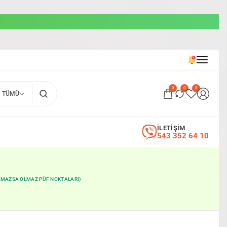
0
0
0
TÜMÜ
İLETİŞİM
543 352 64 10
OLMAZSA OLMAZ PÜF NOKTALARI)