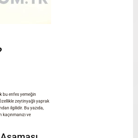
?
cak bu enfes yemeğin
Özellikle zeytinyağlı yaprak
dan ilgilidir. Bu yazıda,
an kaçınmanızı ve
k Aşaması