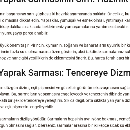
ın başarısının sırrı, şüphesiz ki hazırlık aşamasında saklıdır. Öncelikle, 
li olmasına dikkat edin. Yapraklar, yumuşak ve esnek olmalı, yırtılmaya karş
, birkaç dakika sıcak suda bekletmeniz yumuşamalarına yardımcı olacaktır.
ırı yumuşayıp parçalanabilir.
üyük önem taşır. Pirincin, kıymanın, soğanın ve baharatların uyumlu bir ka
rincin fazla sulu olmamasına özen gösterin, aksi takdirde sarmalarınız sulu
oz ve nane gibi yeşilliklerin de eklenmesini önerir. Bu, harca ferahlatıcı bir
 Yaprak Sarması: Tencereye Dizm
n düzgün dizimi, eşit pişmesini ve güzel bir görünüme kavuşmasını sağla
playın. Bu, sarmaların yapışmasını engelleyecek ve tencerenin dibinde yan
tli bir şekilde tencereye yerleştirin. Sıkıca değil, orta sıklıkta yan yana dizi
ve eşit pişmesini engelleyebilir.
 sarmaların diziliş yönüdür. Sarmaların hepsinin aynı yöne bakması, yem
ün olmasını sağlar. Dilerseniz, sarmalar arasına bir iki kepçe sıcak su ekl