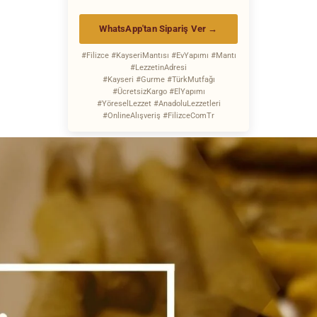
WhatsApp'tan Sipariş Ver →
#Filizce #KayseriMantısı #EvYapımı #Mantı
#LezzetinAdresi
#Kayseri #Gurme #TürkMutfağı
#ÜcretsizKargo #ElYapımı
#YöreselLezzet #AnadoluLezzetleri
#OnlineAlışveriş #FilizceComTr