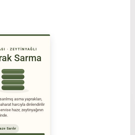
SI · ZEYTINYAĞLI
rak Sarma
sarılmış asma yaprakları,
baharat harcıyla dinlendirilir
rvise hazır, zeytinyağının
inde.
aze Sarılır