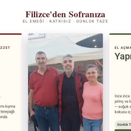
Filizce'den Sofranıza
EL EMEĞI · KATKISIZ · GÜNLÜK TAZE
EZZET
EL AÇMA
Yap
İnce ince 
pirinç ve 
pımı kıyma
— soğuk se
 tereyağlı
kokusu iç
mında
Günlük T