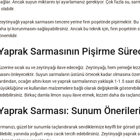
 sağlar. Ancak suyun miktarını iyi ayarlamanız gerekiyor. Çok fazla su, sar
labilir.
zeytinyağlı yaprak sarmasını tencere yerine fırın poşetinde pişirmektir. Bu
aha iyi korunmasını sağlayabilirsiniz. Ancak bu teknik için, fırın poşetinin s
nemlidir.
 Yaprak Sarmasının Pişirme Süre
 üzerine sıcak su ve zeytinyağı ilave edeceğiz. Zeytinyağı, hem yemeğe le
masını önleyecektir. Suyun sarmaların üstünü örtecek kadar olmasına öze
ından, ocağın altını kısın ve yaprak sarmalarınızı yaklaşık 1-1.5 saat dü
üyüklüğüne ve kullanılan malzemelere bağlı olarak değişkenlik gösterebilir
 edebilirsiniz. Birkaç damla limon suyu ilave etmek, lezzeti daha da taçland
 Yaprak Sarması: Sunum Öneriler
manızı, güzel bir sunumla taçlandırarak sevdiklerinize keyifli bir görsel şö
lebilir, yanında yoğurt veya cacık tercih edebilirsiniz. Zeytinyağlı yaprak s