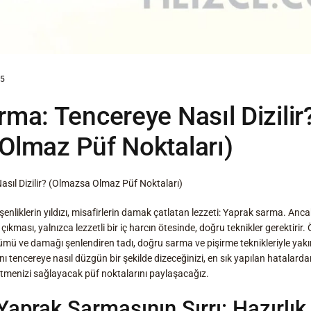
25
ma: Tencereye Nasıl Dizilir
Olmaz Püf Noktaları)
sıl Dizilir? (Olmazsa Olmaz Püf Noktaları)
şenliklerin yıldızı, misafirlerin damak çatlatan lezzeti: Yaprak sarma. An
çıkması, yalnızca lezzetli bir iç harcın ötesinde, doğru teknikler gerektirir. 
nümü ve damağı şenlendiren tadı, doğru sarma ve pişirme teknikleriyle yakın
ı tencereye nasıl düzgün bir şekilde dizeceğinizi, en sık yapılan hatalard
tmenizi sağlayacak püf noktalarını paylaşacağız.
 Yaprak Sarmasının Sırrı: Hazırlı