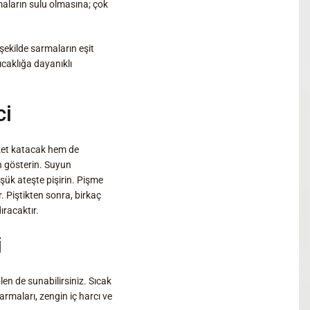
maların sulu olmasına; çok
 şekilde sarmaların eşit
ıcaklığa dayanıklı
ci
zzet katacak hem de
n gösterin. Suyun
şük ateşte pişirin. Pişme
. Piştikten sonra, birkaç
ıracaktır.
i
len de sunabilirsiniz. Sıcak
armaları, zengin iç harcı ve