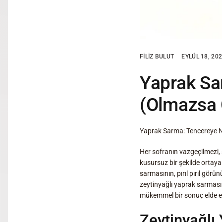
FILIZ BULUT
EYLÜL 18, 20
Yaprak Sar
(Olmazsa 
Yaprak Sarma: Tencereye Na
Her sofranın vazgeçilmezi, 
kusursuz bir şekilde ortaya 
sarmasının, pırıl pırıl görü
zeytinyağlı yaprak sarmasın
mükemmel bir sonuç elde e
Zeytinyağlı