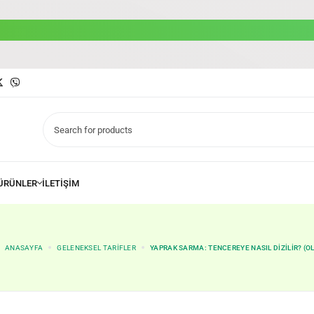
ANASAYFA
GELENEKSEL TARIFLER
YAPRAK SARMA: TENCEREYE NASIL DIZILIR? (