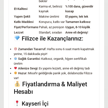
bekler
Karma et, belirsiz
%100 dana, güvenilir
Et Kalitesi
kaynak
kasap
Yapım Şekli
Makine üretimi
El yapımı, tek tek
Katkı Maddesi
Koruyucu, katkı var
Tamamen katkısız
Fiyat/Performans
Pahalı, az porsiyon
Uygun, 8-10 kişilik
Lezzet
Standart, sıradan
Anne eli değmiş!
Filizce ile Kazançlarınız:
Zamandan Tasarruf:
Hafta sonu 6 saat mantı kapatmak
yerine, 15 dakikada pişir!
Sağlık Garantisi:
Katkısız, organik, hijyen sertifikalı
üretim
Ailenize Sevgi:
Ev yapımı lezzeti, anne eli değmiş tadı
Huzur:
Misafir geldiğinde panik yok, dolabınızda Filizce
var!
Fiyatlandırma & Maliyet
Hesabı
Kayseri İçi