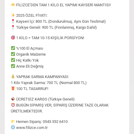
FİLİZCE’DEN TAM 1 KİLO EL YAPIMI KAYSERİ MANTISI!
2025 ÖZEL FİYATI:
Kayseri İçi: 800 TL (Dondurulmuş, Aynı Gün Teslimat)
Türkiye Geneli: 900 TL (Fırınlanmış, Kargo Dahil)
1 KİLO = TAM 10-15 KİŞİLİK PORSİYON!
%100 El Açması
Organik Malzeme
Hiç Katkı Yok
Anne Eli Değmiş
YAPRAK SARMA KAMPANYASI:
1 Kilo Yaprak Sarma: 700 TL (Normal 800 TL)
100 TL TASARRUF!
ÜCRETSİZ KARGO (Türkiye Geneli)
BUGÜN SİPARİŞ VER, SİPARİŞ ÜZERİNE TAZE OLARAK
ÜRETİLMEKTEDİR.
Hemen Sipariş: 0543 352 6410
www.filizce.com.tr