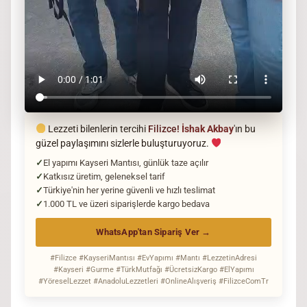
Lezzeti bilenlerin tercihi
Filizce!
İshak Akbay
'ın bu
güzel paylaşımını sizlerle buluşturuyoruz.
El yapımı Kayseri Mantısı, günlük taze açılır
Katkısız üretim, geleneksel tarif
Türkiye'nin her yerine güvenli ve hızlı teslimat
1.000 TL ve üzeri siparişlerde kargo bedava
WhatsApp'tan Sipariş Ver →
#Filizce #KayseriMantısı #EvYapımı #Mantı #LezzetinAdresi
#Kayseri #Gurme #TürkMutfağı #ÜcretsizKargo #ElYapımı
#YöreselLezzet #AnadoluLezzetleri #OnlineAlışveriş #FilizceComTr