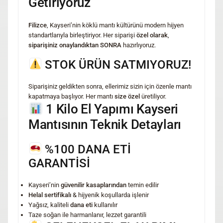
Getiriyoruz
Filizce
, Kayseri’nin köklü mantı kültürünü modern hijyen
standartlarıyla birleştiriyor. Her siparişi
özel olarak
,
siparişiniz onaylandıktan SONRA
hazırlıyoruz.
STOK ÜRÜN SATMIYORUZ!
Siparişiniz geldikten sonra, ellerimiz sizin için özenle mantı
kapatmaya başlıyor. Her mantı
size özel
üretiliyor.
1 Kilo El Yapımı Kayseri
Mantısının Teknik Detayları
%100 DANA ETİ
GARANTİSİ
Kayseri’nin
güvenilir kasaplarından
temin edilir
Helal sertifikalı
& hijyenik koşullarda işlenir
Yağsız, kaliteli
dana eti
kullanılır
Taze soğan ile harmanlanır, lezzet garantili