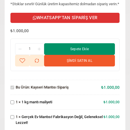
*Stoklar sınırlı! Günlük üretim kapasitemiz dolmadan sipariş verin.*
WHATSAPP'TAN SIPARIŞ VER
₺
1.000,00
Sepete Ekle
ŞİMDİ SATIN AL
Kayseri
Mantısı
Bu Ürün:
Kayseri Mantısı Sipariş
₺
1.000,00
Sipariş
1 kg
mantı
Gerçek Ev
1
×
1 kg mantı maliyeti
₺
1.000,00
maliyeti
Mantısı!
Fabrikasyon
1
×
Gerçek Ev Mantısı! Fabrikasyon Değil, Geleneksel
Değil,
₺
1.000,00
Taze
Lezzet!
Geleneksel
Mantı
Lezzet!
Satışı |