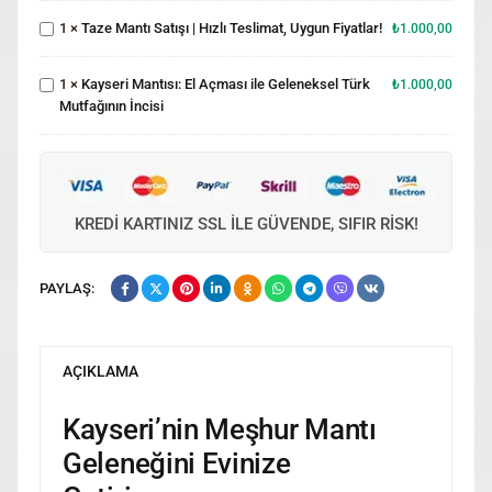
Kayseri
Hızlı
1
×
Taze Mantı Satışı | Hızlı Teslimat, Uygun Fiyatlar!
₺
1.000,00
Mantısı: El
Teslimat,
Açması ile
Uygun
Geleneksel
Fiyatlar!
1
×
Kayseri Mantısı: El Açması ile Geleneksel Türk
₺
1.000,00
Türk
Mutfağının İncisi
Mutfağının
İncisi
KREDI KARTINIZ SSL ILE GÜVENDE, SIFIR RISK!
PAYLAŞ:
AÇIKLAMA
Kayseri’nin Meşhur Mantı
Geleneğini Evinize