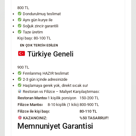
800 TL
Dondurulmuş teslimat
Aynı gün kurye ile
Soğuk zincir garantili
Taze üretim
Kişi başı: 80-100 TL
EN ÇOK TERCİH EDİLEN
Türkiye Geneli
900 TL
Fırınlanmış HAZIR teslimat
2-3 gün içinde adresinizde
Haşlamaya gerek yok, direkt sıcak su!
Restoran vs Filizce – Maliyet Karşılaştırması:
Restoran Mantısı
1 kişilik porsiyon
150-200 TL
Filizce Mantısı
8-10 kişilik (1 kilo)
800-900 TL
Filizce ile kişi başı:
80-110 TL
KAZANCINIZ:
%50 TASARRUF!
Memnuniyet Garantisi