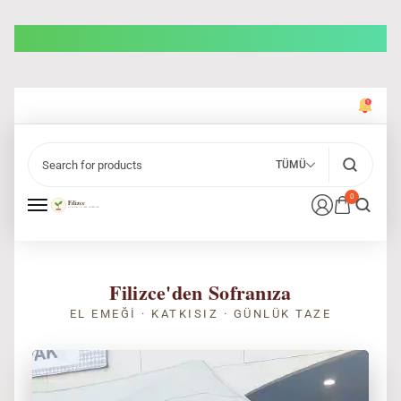
TÜMÜ
0
Filizce'den Sofranıza
EL EMEĞI · KATKISIZ · GÜNLÜK TAZE