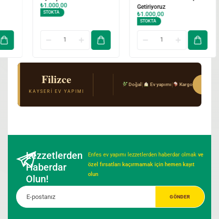
Getiriyoruz
Sipariş Et!
₺
1.000,00
₺
1.000,00
STOKTA
STOKTA
Filizce
El Açması Mantı & Ev Yemekleri
Sipar
|
|
Doğal
Ev yapımı
Kargo
Gerçek Kayseri tarifi · Kimyasal katkı yok · T
KAYSERI EV YAPIMI
Lezzetlerden
Enfes ev yapımı lezzetlerden haberdar olmak
ve
Haberdar
özel fırsatları kaçırmamak için hemen kayıt
olun
Olun!