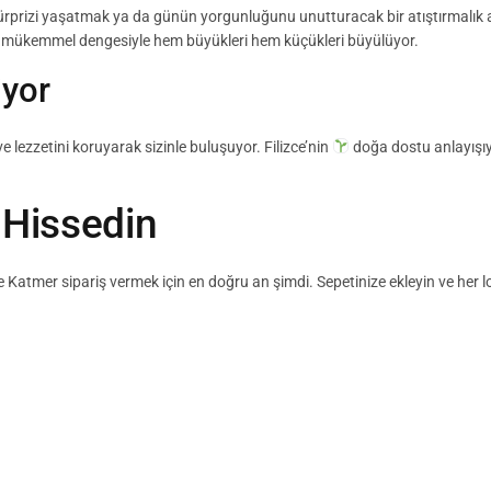
t sürprizi yaşatmak ya da günün yorgunluğunu unutturacak bir atıştırmalık a
nın mükemmel dengesiyle hem büyükleri hem küçükleri büyülüyor.
iyor
 lezzetini koruyarak sizinle buluşuyor. Filizce’nin
doğa dostu anlayışıyl
ı Hissedin
ze Katmer sipariş vermek için en doğru an şimdi. Sepetinize ekleyin ve he