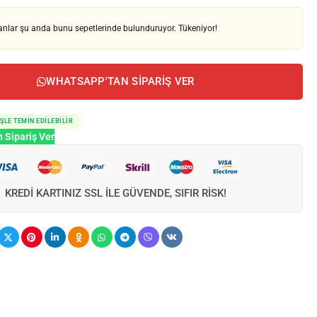
nlar şu anda bunu sepetlerinde bulunduruyor. Tükeniyor!
WHATSAPP'TAN SIPARIŞ VER
IŞLE TEMIN EDILEBILIR
 Sipariş Ver
KREDI KARTINIZ SSL ILE GÜVENDE, SIFIR RISK!