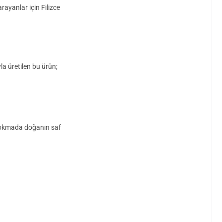
rayanlar için Filizce
a üretilen bu ürün;
r lokmada doğanın saf