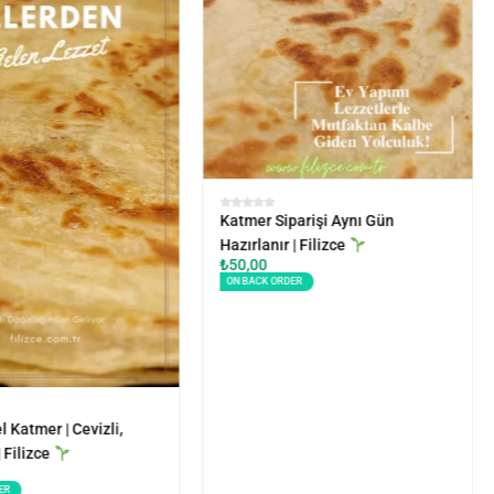
Katmer Siparişi Aynı Gün
Hazırlanır | Filizce
₺
50,00
ON BACK ORDER
 Katmer | Cevizli,
| Filizce
ER