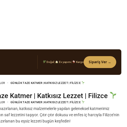
Sipariş Ver →
|
|
Doğal
Ev yapımı
Kargo
LER
GÜNLÜK TAZE KATMER | KATKISIZ LEZZET | FILIZCE
aze Katmer | Katkısız Lezzet | Filizce
LER
GÜNLÜK TAZE KATMER | KATKISIZ LEZZET | FILIZCE
azırlanan, katkısız malzemelerle yapılan geleneksel katmerimiz
 saf lezzetini taşıyor. Çıtır çıtır dokusu ve enfes iç harcıyla Filizce’nin
hazırlanan bu eşsiz lezzeti bugün keşfedin!