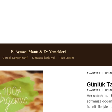
El Açması Mantı & Ev Yemekleri
Gerçek Kayseri tarifi · Kimyasal katkı yok · Taze üretim
ANASAYFA
ÜRÜN
Günlük T
ANASAYFA
ÜRÜN
Her sabah taze h
sofranıza doğanın
özenli elleriyle 