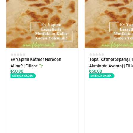
Ev Yapımı Katmer Nereden
Tepsi Katmer Sipariş | 
Alınır? | Filizce
Alımlarda Avantaj | Fil
₺
50,00
₺
50,00
ON BACK ORDER
ON BACK ORDER