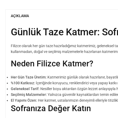
AÇIKLAMA
Günlük Taze Katmer: Sof
Filizce olarak her gün taze hazırladığımız katmerimiz, geleneksel t
kullanmadan, doğal ve seçilmiş malzemelerle hazırlanan katmerimiz; 
Neden Filizce Katmer?
Her Gün Taze Üretim:
Katmerimiz günlük olarak hazırlanır, bayatlı
%100 Katkısız:
İçeriğinde koruyucu, renklendirici veya yapay kat
Geleneksel Tarif:
Nesiller boyu aktarılan özgün lezzet anlayışıyla h
Seçilmiş Malzemeler:
Yalnızca güvenilir kaynaklardan temin edilen t
El Yapımı Özen:
Her katmer, ustalarımızın deneyimli elleriyle titizlikle
Sofranıza Değer Katın