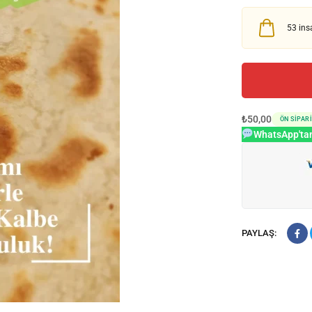
53
insa
₺
50,00
ÖN SIPAR
WhatsApp'tan
PAYLAŞ: