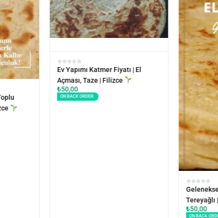
Ev Yapımı Katmer Fiyatı | El
Açması, Taze | Filizce
₺
50,00
Toplu
ON BACK ORDER
izce
Geleneksel
Tereyağlı 
₺
50,00
ON BACK ORD