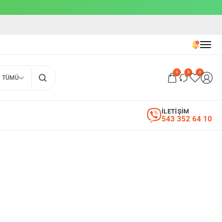
0
0
0
TÜMÜ
İLETİŞİM
543 352 64 10