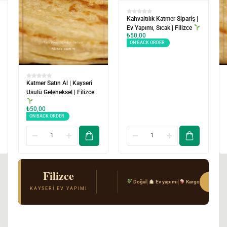
Kahvaltılık Katmer Sipariş |
Ev Yapımı, Sıcak | Filizce
₺
50,00
ON BACK ORDER
Katmer Satın Al | Kayseri
Gele
Usulü Geleneksel | Filizce
Tere
₺
50
ON
₺
50,00
ON BACK ORDER
Filizce
El Açması Mantı & Ev Yemekleri
Sipar
|
|
Doğal
Ev yapımı
Kargo
Gerçek Kayseri tarifi · Kimyasal katkı yok · T
KAYSERI EV YAPIMI