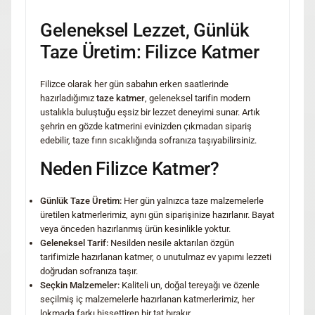
Geleneksel Lezzet, Günlük
Taze Üretim: Filizce Katmer
Filizce olarak her gün sabahın erken saatlerinde
hazırladığımız
taze katmer
, geleneksel tarifin modern
ustalıkla buluştuğu eşsiz bir lezzet deneyimi sunar. Artık
şehrin en gözde katmerini evinizden çıkmadan sipariş
edebilir, taze fırın sıcaklığında sofranıza taşıyabilirsiniz.
Neden Filizce Katmer?
Günlük Taze Üretim:
Her gün yalnızca taze malzemelerle
üretilen katmerlerimiz, aynı gün siparişinize hazırlanır. Bayat
veya önceden hazırlanmış ürün kesinlikle yoktur.
Geleneksel Tarif:
Nesilden nesile aktarılan özgün
tarifimizle hazırlanan katmer, o unutulmaz ev yapımı lezzeti
doğrudan sofranıza taşır.
Seçkin Malzemeler:
Kaliteli un, doğal tereyağı ve özenle
seçilmiş iç malzemelerle hazırlanan katmerlerimiz, her
lokmada farkı hissettiren bir tat bırakır.