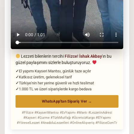
Lezzeti bilenlerin tercihi
Filizce!
İshak Akbay
'ın bu
güzel paylaşımını sizlerle buluşturuyoruz.
El yapımı Kayseri Mantısı, günlük taze açılır
Katkısız üretim, geleneksel tarif
Türkiye'nin her yerine güvenli ve hızlı teslimat
1.000 TL ve üzeri siparişlerde kargo bedava
WhatsApp'tan Sipariş Ver →
#Filizce #KayseriMantısı #EvYapımı #Mantı #LezzetinAdresi
#Kayseri #Gurme #TürkMutfağı #ÜcretsizKargo #ElYapımı
#YöreselLezzet #AnadoluLezzetleri #OnlineAlışveriş #FilizceComTr