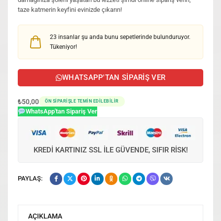
taze katmerin keyfini evinizde çıkarın!
23
insanlar şu anda bunu sepetlerinde bulunduruyor.
Tükeniyor!
WHATSAPP'TAN SIPARIŞ VER
₺
50,00
ÖN SIPARIŞLE TEMIN EDILEBILIR
WhatsApp'tan Sipariş Ver
KREDI KARTINIZ SSL ILE GÜVENDE, SIFIR RISK!
PAYLAŞ:
AÇIKLAMA