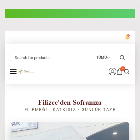
TÜMÜ
0
Filizce'den Sofranıza
EL EMEĞI · KATKISIZ · GÜNLÜK TAZE