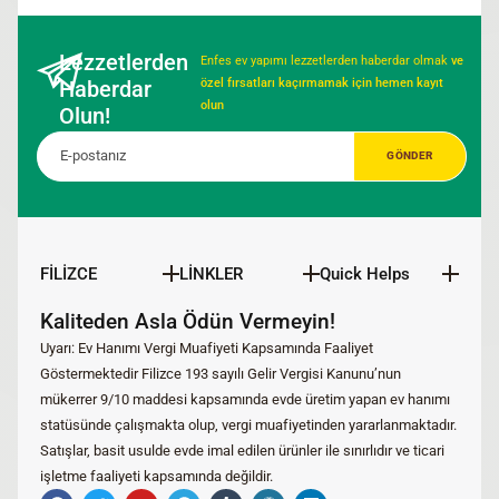
Lezzetlerden
Enfes ev yapımı lezzetlerden haberdar olmak
ve
Haberdar
özel fırsatları kaçırmamak için hemen kayıt
olun
Olun!
FİLİZCE
LİNKLER
Quick Helps
Kaliteden Asla Ödün Vermeyin!
Uyarı: Ev Hanımı Vergi Muafiyeti Kapsamında Faaliyet
Göstermektedir Filizce 193 sayılı Gelir Vergisi Kanunu’nun
mükerrer 9/10 maddesi kapsamında evde üretim yapan ev hanımı
statüsünde çalışmakta olup, vergi muafiyetinden yararlanmaktadır.
Satışlar, basit usulde evde imal edilen ürünler ile sınırlıdır ve ticari
işletme faaliyeti kapsamında değildir.