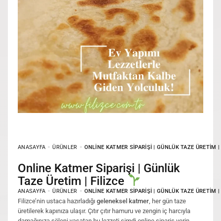
ANASAYFA
ÜRÜNLER
ONLINE KATMER SIPARIŞI | GÜNLÜK TAZE ÜRETIM |
Online Katmer Siparişi | Günlük
Taze Üretim | Filizce
ANASAYFA
ÜRÜNLER
ONLINE KATMER SIPARIŞI | GÜNLÜK TAZE ÜRETIM |
Filizce’nin ustaca hazırladığı
geleneksel katmer
, her gün taze
üretilerek kapınıza ulaşır. Çıtır çıtır hamuru ve zengin iç harcıyla
damağınıza şöleni yaşatan bu lezzeti şimdi online sipariş verin,