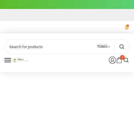
TÜMÜ
0