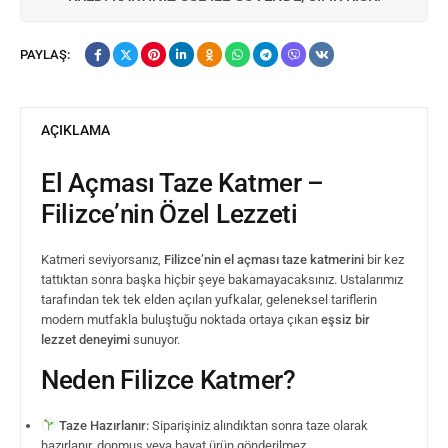
PAYLAŞ:
AÇIKLAMA
El Açması Taze Katmer –
Filizce’nin Özel Lezzeti
Katmeri seviyorsanız,
Filizce’nin el açması taze katmerini
bir kez
tattıktan sonra başka hiçbir şeye bakamayacaksınız. Ustalarımız
tarafından tek tek elden açılan yufkalar, geleneksel tariflerin
modern mutfakla buluştuğu noktada ortaya çıkan
eşsiz bir
lezzet deneyimi
sunuyor.
Neden Filizce Katmer?
Taze Hazırlanır:
Siparişiniz alındıktan sonra taze olarak
hazırlanır, donmuş veya bayat ürün gönderilmez.