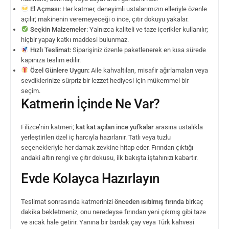
El Açması:
Her katmer, deneyimli ustalarımızın elleriyle özenle
açılır; makinenin veremeyeceği o ince, çıtır dokuyu yakalar.
Seçkin Malzemeler:
Yalnızca kaliteli ve taze içerikler kullanılır;
hiçbir yapay katkı maddesi bulunmaz.
Hızlı Teslimat:
Siparişiniz özenle paketlenerek en kısa sürede
kapınıza teslim edilir.
Özel Günlere Uygun:
Aile kahvaltıları, misafir ağırlamaları veya
sevdiklerinize sürpriz bir lezzet hediyesi için mükemmel bir
seçim.
Katmerin İçinde Ne Var?
Filizce’nin katmeri;
kat kat açılan ince yufkalar
arasına ustalıkla
yerleştirilen özel iç harcıyla hazırlanır. Tatlı veya tuzlu
seçenekleriyle her damak zevkine hitap eder. Fırından çıktığı
andaki altın rengi ve çıtır dokusu, ilk bakışta iştahınızı kabartır.
Evde Kolayca Hazırlayın
Teslimat sonrasında katmerinizi
önceden ısıtılmış fırında
birkaç
dakika bekletmeniz, onu neredeyse fırından yeni çıkmış gibi taze
ve sıcak hale getirir. Yanına bir bardak çay veya Türk kahvesi