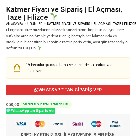
Katmer Fiyatı ve Sipariş | El Açması,
Taze | Filizce
ANASAYFA
ÜRÜNLER
KATMER FIYATI VE SIPARIŞ | EL AÇMASI, TAZE | FILIZC
El açması, taze hazırlanan
Filizce katmeri
şimdi kapınıza geliyor! İnce
yufkalar arasına özenle yerleştirilen iç harcıyla her lokmasında ev
sıcaklığını hissettiren bu eşsiz lezzeti sipariş verin, aynı gün taze tadıyla
sofranıza ulaşsın.
19
insanlar şu anda bunu sepetlerinde bulunduruyor.
Tükeniyor!
WHATSAPP'TAN SIPARIŞ VER
₺
50,00
ÖN SIPARIŞLE TEMIN EDILEBILIR
WhatsApp'tan Sipariş Ver
KREDI KARTINIZ SSL ILE GÜVENDE, SIFIR RISK!