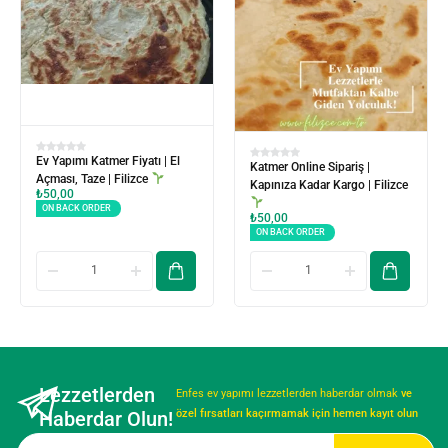
Ev Yapımı Katmer Fiyatı | El
Katmer Online Sipariş |
Açması, Taze | Filizce
Kapınıza Kadar Kargo | Filizce
₺
50,00
ON BACK ORDER
₺
50,00
ON BACK ORDER
Lezzetlerden
Enfes ev yapımı lezzetlerden haberdar olmak
ve
Haberdar Olun!
özel fırsatları kaçırmamak için hemen kayıt olun