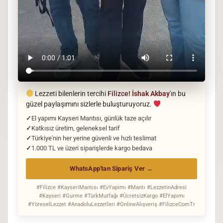
Lezzeti bilenlerin tercihi
Filizce!
İshak Akbay
'ın bu
güzel paylaşımını sizlerle buluşturuyoruz.
El yapımı Kayseri Mantısı, günlük taze açılır
Katkısız üretim, geleneksel tarif
Türkiye'nin her yerine güvenli ve hızlı teslimat
1.000 TL ve üzeri siparişlerde kargo bedava
WhatsApp'tan Sipariş Ver →
#Filizce #KayseriMantısı #EvYapımı #Mantı #LezzetinAdresi
#Kayseri #Gurme #TürkMutfağı #ÜcretsizKargo #ElYapımı
#YöreselLezzet #AnadoluLezzetleri #OnlineAlışveriş #FilizceComTr