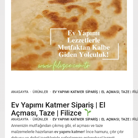
ANASAYFA
ÜRÜNLER
EV YAPIMI KATMER SIPARIŞ | EL AÇMASI, TAZE | FI
Ev Yapımı Katmer Sipariş | El
Açması, Taze | Filizce
ANASAYFA
ÜRÜNLER
EV YAPIMI KATMER SIPARIŞ | EL AÇMASI, TAZE | FI
Annenizin mutfağından çıkmış gibi, el açması ve taze
malzemelerle hazırlanan
ev yapımı katmer
! İnce hamuru, çıtır çıtır
dokusu ve doğal içerikleriyle sofralarınıza geleneksel lezzeti