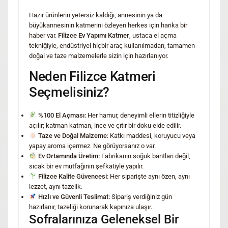
Hazır ürünlerin yetersiz kaldığı, annesinin ya da
büyükannesinin katmerini özleyen herkes için harika bir
haber var.
Filizce Ev Yapımı Katmer
, ustaca el açma
tekniğiyle, endüstriyel hiçbir araç kullanılmadan, tamamen
doğal ve taze malzemelerle sizin için hazırlanıyor.
Neden Filizce Katmeri
Seçmelisiniz?
%100 El Açması:
Her hamur, deneyimli ellerin titizliğiyle
açılır; katman katman, ince ve çıtır bir doku elde edilir.
Taze ve Doğal Malzeme:
Katkı maddesi, koruyucu veya
yapay aroma içermez. Ne görüyorsanız o var.
Ev Ortamında Üretim:
Fabrikanın soğuk bantları değil,
sıcak bir ev mutfağının şefkatiyle yapılır.
Filizce Kalite Güvencesi:
Her siparişte aynı özen, aynı
lezzet, aynı tazelik.
Hızlı ve Güvenli Teslimat:
Sipariş verdiğiniz gün
hazırlanır, tazeliği korunarak kapınıza ulaşır.
Sofralarınıza Geleneksel Bir