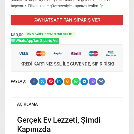
taşıyoruz. Filizce kalite güvencesiyle kapınıza teslim
WHATSAPP'TAN SIPARIŞ VER
₺
50,00
ÖN SIPARIŞLE TEMIN EDILEBILIR
WhatsApp'tan Sipariş Ver
KREDI KARTINIZ SSL ILE GÜVENDE, SIFIR RISK!
PAYLAŞ:
AÇIKLAMA
Gerçek Ev Lezzeti, Şimdi
Kapınızda