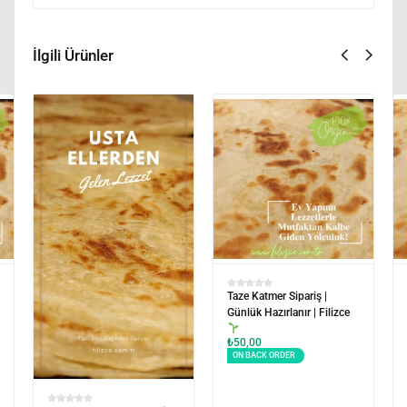
İlgili Ürünler
Taze Katmer Sipariş |
Soğuk Zincirle Katmer
Günlük Hazırlanır | Filizce
Kargo | Taze Garantili |
Filizce
₺
50,00
₺
50,00
ON BACK ORDER
ON BACK ORDER