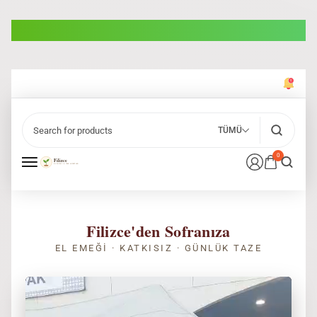
TÜMÜ
0
Filizce'den Sofranıza
EL EMEĞI · KATKISIZ · GÜNLÜK TAZE