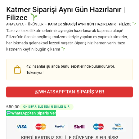
Katmer Siparişi Aynı Gün Hazırlanır |
Filizce
ANASAYFA
ÜRÜNLER
KATMER SIPARIŞI AYNI GÜN HAZIRLANIR | FILIZCE
Taze ve lezzetli katmerlerimiz
aynı gün hazırlanarak
kapınıza ulaşır!
Filizce’nin özenle seçilmiş malzemeleriyle yapılan ev yapımı katmerler,
her lokmada geleneksel lezzeti yaşatır. Siparişinizi hemen verin, taze
katmerin keyfini bugün çıkarın!
42
insanlar şu anda bunu sepetlerinde bulunduruyor.
Tükeniyor!
WHATSAPP'TAN SIPARIŞ VER
₺
50,00
ÖN SIPARIŞLE TEMIN EDILEBILIR
WhatsApp'tan Sipariş Ver
KREDI KARTINIZ SSL ILE GÜVENDE, SIFIR RISK!