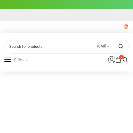
TÜMÜ
0