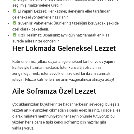
seçilmiş malzemelerle üretilir.
El Yapımı Lezzet:
Her katmer, deneyimli eller tarafından
geleneksel yöntemlerle hazırlanır.
Güvenilir Paketleme:
Ürünleriniz tazeliğini koruyacak şekilde
özel olarak paketlenir.
Hızlı Teslimat:
Siparişiniz aynı gün hazırlanarak en kısa
sürede adresinize gönderilir.
Her Lokmada Geleneksel Lezzet
Katmerlerimiz, yıllara dayanan geleneksel tarifler ve
ev yapımı
kalitesiyle
hazırlanmaktadır. İster kahvaltı sofralarınızı
zenginleştirmek, ister sevdiklerinize özel bir ikram sunmak
isteyin; Filizce katmerleri her anın vazgeçilmezi olmaya aday!
Aile Sofranıza Özel Lezzet
Çocuklarınızdan büyüklerinize kadar herkesin seveceği bu eşsiz
lezzeti artık evinizden çıkmadan sipariş edebilirsiniz. Filizce ailesi
olarak
müşteri memnuniyetini
her şeyin önünde tutuyoruz; bu
yüzden her siparişe tıpkı kendi soframız için hazırlar gibi
yaklaşıyoruz.