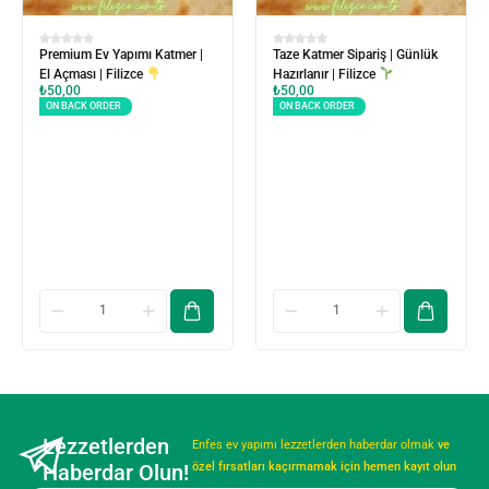
Premium Ev Yapımı Katmer |
Taze Katmer Sipariş | Günlük
El Açması | Filizce
Hazırlanır | Filizce
₺
50,00
₺
50,00
ON BACK ORDER
ON BACK ORDER
Lezzetlerden
Enfes ev yapımı lezzetlerden haberdar olmak
ve
Haberdar Olun!
özel fırsatları kaçırmamak için hemen kayıt olun