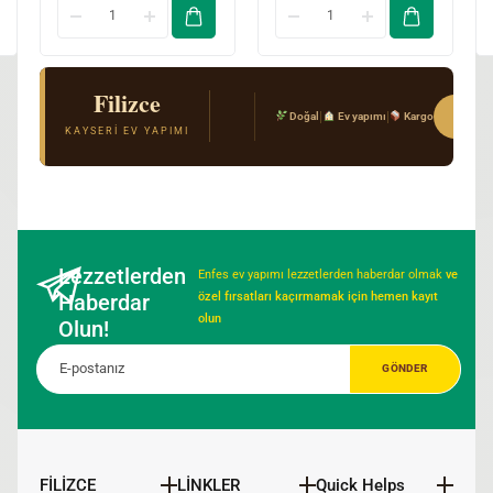
Filizce
El Açması Mantı & Ev Yemekleri
Sipar
|
|
Doğal
Ev yapımı
Kargo
Gerçek Kayseri tarifi · Kimyasal katkı yok · T
KAYSERI EV YAPIMI
Lezzetlerden
Enfes ev yapımı lezzetlerden haberdar olmak
ve
Haberdar
özel fırsatları kaçırmamak için hemen kayıt
olun
Olun!
FİLİZCE
LİNKLER
Quick Helps