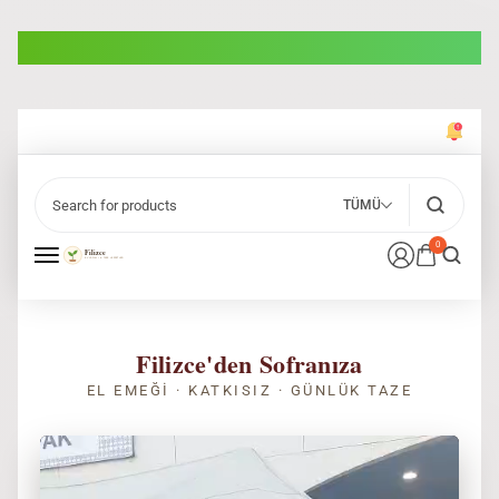
TÜMÜ
0
Filizce'den Sofranıza
EL EMEĞI · KATKISIZ · GÜNLÜK TAZE