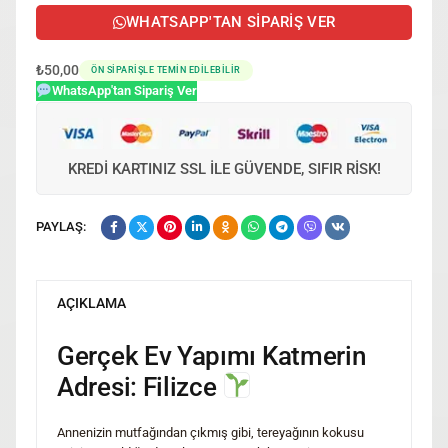
WHATSAPP'TAN SIPARIŞ VER
₺
50,00
ÖN SIPARIŞLE TEMIN EDILEBILIR
WhatsApp'tan Sipariş Ver
KREDI KARTINIZ SSL ILE GÜVENDE, SIFIR RISK!
PAYLAŞ:
AÇIKLAMA
Gerçek Ev Yapımı Katmerin
Adresi: Filizce
Annenizin mutfağından çıkmış gibi, tereyağının kokusu