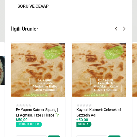
SORU VE CEVAP
İlgili Ürünler
ri: Geleneksel
Kayseri Katmeri Sipariş |
Katmer Fiyat Listesi 20
Orijinal Tarif | Filizce
Filizce'den Sipariş
₺
50,00
₺
50,00
ON BACK ORDER
ON BACK ORDER