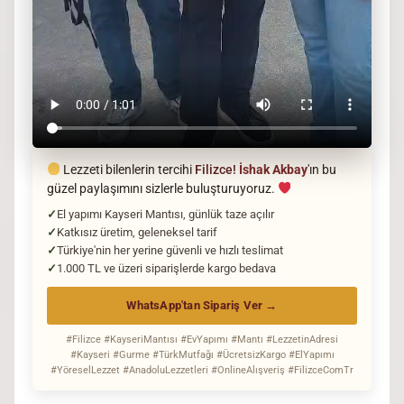
Lezzeti bilenlerin tercihi
Filizce!
İshak Akbay
'ın bu
güzel paylaşımını sizlerle buluşturuyoruz.
El yapımı Kayseri Mantısı, günlük taze açılır
Katkısız üretim, geleneksel tarif
Türkiye'nin her yerine güvenli ve hızlı teslimat
1.000 TL ve üzeri siparişlerde kargo bedava
WhatsApp'tan Sipariş Ver →
#Filizce #KayseriMantısı #EvYapımı #Mantı #LezzetinAdresi
#Kayseri #Gurme #TürkMutfağı #ÜcretsizKargo #ElYapımı
#YöreselLezzet #AnadoluLezzetleri #OnlineAlışveriş #FilizceComTr