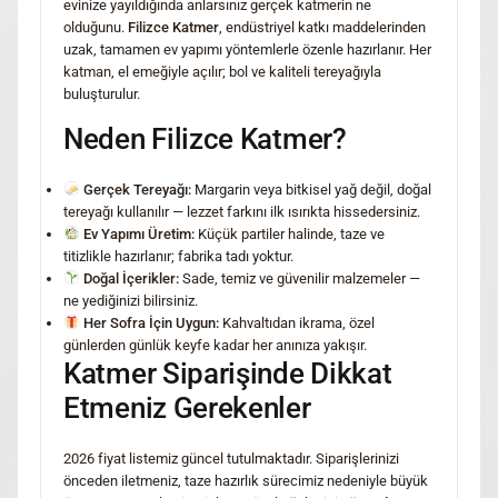
evinize yayıldığında anlarsınız gerçek katmerin ne
olduğunu.
Filizce Katmer
, endüstriyel katkı maddelerinden
uzak, tamamen ev yapımı yöntemlerle özenle hazırlanır. Her
katman, el emeğiyle açılır; bol ve kaliteli tereyağıyla
buluşturulur.
Neden Filizce Katmer?
Gerçek Tereyağı:
Margarin veya bitkisel yağ değil, doğal
tereyağı kullanılır — lezzet farkını ilk ısırıkta hissedersiniz.
Ev Yapımı Üretim:
Küçük partiler halinde, taze ve
titizlikle hazırlanır; fabrika tadı yoktur.
Doğal İçerikler:
Sade, temiz ve güvenilir malzemeler —
ne yediğinizi bilirsiniz.
Her Sofra İçin Uygun:
Kahvaltıdan ikrama, özel
günlerden günlük keyfe kadar her anınıza yakışır.
Katmer Siparişinde Dikkat
Etmeniz Gerekenler
2026 fiyat listemiz güncel tutulmaktadır. Siparişlerinizi
önceden iletmeniz, taze hazırlık sürecimiz nedeniyle büyük