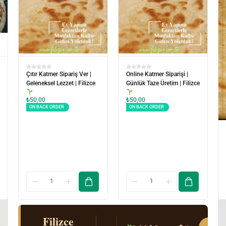
Çıtır Katmer Sipariş Ver |
Online Katmer Siparişi |
Geleneksel Lezzet | Filizce
Günlük Taze Üretim | Filizce
₺
50,00
₺
50,00
ON BACK ORDER
ON BACK ORDER
Filizce
El Açması Mantı & Ev Yemekleri