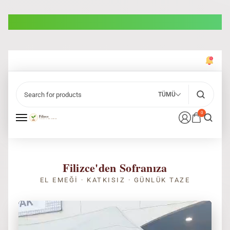
TÜMÜ
0
Filizce'den Sofranıza
EL EMEĞI · KATKISIZ · GÜNLÜK TAZE