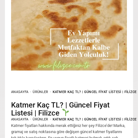
ANASAYFA
ÜRÜNLER
KATMER KAÇ TL? | GÜNCEL FIYAT LISTESI | FILIZCE
Katmer Kaç TL? | Güncel Fiyat
Listesi | Filizce
ANASAYFA
ÜRÜNLER
KATMER KAÇ TL? | GÜNCEL FIYAT LISTESI | FILIZCE
Katmer fiyatları hakkında merak ettiğiniz her şey Filizce’de! Marka,
gramaj ve satış noktasına göre değişen güncel katmer fiyatlarını
tek tıkla karşılaştırın. En uygun fiyatlı katmeri bulmak artık çok