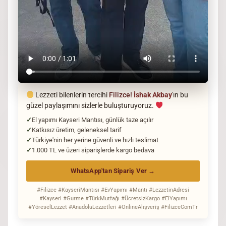
Lezzeti bilenlerin tercihi
Filizce!
İshak Akbay
'ın bu
güzel paylaşımını sizlerle buluşturuyoruz.
El yapımı Kayseri Mantısı, günlük taze açılır
Katkısız üretim, geleneksel tarif
Türkiye'nin her yerine güvenli ve hızlı teslimat
1.000 TL ve üzeri siparişlerde kargo bedava
WhatsApp'tan Sipariş Ver →
#Filizce #KayseriMantısı #EvYapımı #Mantı #LezzetinAdresi
#Kayseri #Gurme #TürkMutfağı #ÜcretsizKargo #ElYapımı
#YöreselLezzet #AnadoluLezzetleri #OnlineAlışveriş #FilizceComTr