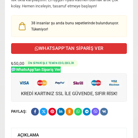
kolay. Hemen inceleyin, tasarruf etmeye başlayın!
38
insanlar şu anda bunu sepetlerinde bulunduruyor.
Tükeniyor!
WHATSAPP'TAN SIPARIŞ VER
₺
50,00
ÖN SIPARIŞLE TEMIN EDILEBILIR
WhatsApp'tan Sipariş Ver
KREDI KARTINIZ SSL ILE GÜVENDE, SIFIR RISK!
PAYLAŞ:
AÇIKLAMA