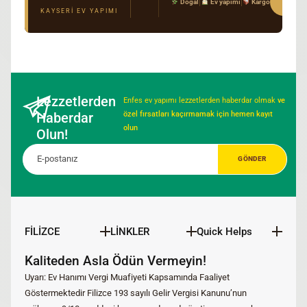
Sipar
|
|
Doğal
Ev yapımı
Kargo
Gerçek Kayseri tarifi · Kimyasal katkı yok · T
KAYSERI EV YAPIMI
Lezzetlerden
Enfes ev yapımı lezzetlerden haberdar olmak
ve
Haberdar
özel fırsatları kaçırmamak için hemen kayıt
olun
Olun!
FİLİZCE
LİNKLER
Quick Helps
Kaliteden Asla Ödün Vermeyin!
Uyarı: Ev Hanımı Vergi Muafiyeti Kapsamında Faaliyet
Göstermektedir Filizce 193 sayılı Gelir Vergisi Kanunu’nun