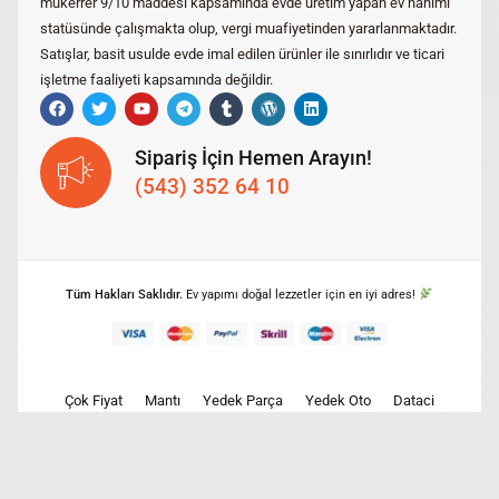
mükerrer 9/10 maddesi kapsamında evde üretim yapan ev hanımı
statüsünde çalışmakta olup, vergi muafiyetinden yararlanmaktadır.
Satışlar, basit usulde evde imal edilen ürünler ile sınırlıdır ve ticari
işletme faaliyeti kapsamında değildir.
Sipariş İçin Hemen Arayın!
(543) 352 64 10
Tüm Hakları Saklıdır.
Ev yapımı doğal lezzetler için en iyi adres!
Çok Fiyat
Mantı
Yedek Parça
Yedek Oto
Dataci