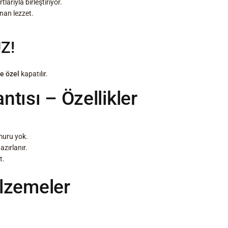
arıyla birleştiriyor.
nan lezzet.
Z!
ze özel
kapatılır.
tısı – Özellikler
muru yok.
zırlanır.
t.
lzemeler