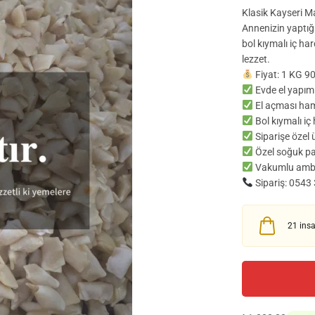
Klasik Kayseri Man
Annenizin yaptığı
bol kıymalı iç h
lezzet.
Fiyat: 1 KG 90
Evde el yapım
El açması ha
Bol kıymalı iç
Siparişe özel 
Özel soğuk p
Vakumlu amb
Sipariş: 0543
21
insa