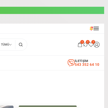
0
0
0
TÜMÜ
İLETİŞİM
543 352 64 10