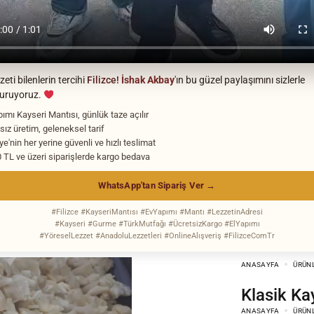
eti bilenlerin tercihi
Filizce!
İshak Akbay
'ın bu güzel paylaşımını sizlerle
turuyoruz.
pımı Kayseri Mantısı, günlük taze açılır
sız üretim, geleneksel tarif
ye'nin her yerine güvenli ve hızlı teslimat
 TL ve üzeri siparişlerde kargo bedava
WhatsApp'tan Sipariş Ver →
#Filizce #KayseriMantısı #EvYapımı #Mantı #LezzetinAdresi
#Kayseri #Gurme #TürkMutfağı #ÜcretsizKargo #ElYapımı
#YöreselLezzet #AnadoluLezzetleri #OnlineAlışveriş #FilizceComTr
ANASAYFA
ÜRÜN
Klasik K
ANASAYFA
ÜRÜN