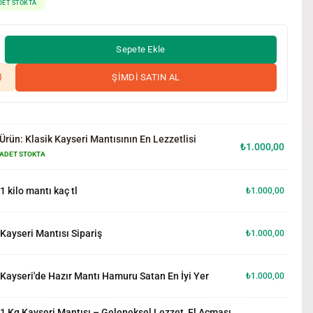
DET STOKTA
Sepete Ekle
ŞİMDİ SATIN AL
Ürün:
Klasik Kayseri Mantısının En Lezzetlisi
₺
1.000,00
 ADET STOKTA
1 kilo mantı kaç tl
₺
1.000,00
Kayseri Mantısı Sipariş
₺
1.000,00
Kayseri'de Hazır Mantı Hamuru Satan En İyi Yer
₺
1.000,00
1 Kg Kayseri Mantısı – Geleneksel Lezzet, El Açması