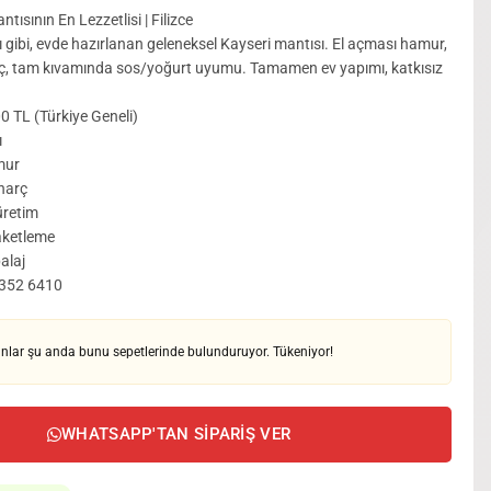
tısının En Lezzetlisi | Filizce
 gibi, evde hazırlanan geleneksel Kayseri mantısı. El açması hamur,
arç, tam kıvamında sos/yoğurt uyumu. Tamamen ev yapımı, katkısız
0 TL (Türkiye Geneli)
ı
mur
 harç
üretim
aketleme
alaj
 352 6410
nlar şu anda bunu sepetlerinde bulunduruyor. Tükeniyor!
WHATSAPP'TAN SIPARIŞ VER