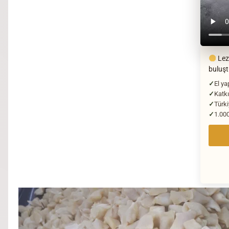
Lezz
buluş
El ya
Katkı
Türki
1.000