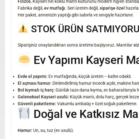
Filizce
, Kayseri’nin köklü mantı kültürünü modern hijyen standartl
Fabrika değil,
ev mutfağı
. Seri üretim değil,
siparişe özel
hazırla
Her paket, annenizin yaptığı gibi sabırla ve sevgiyle hazırlanır.
STOK ÜRÜN SATMIYORU
Siparişiniz onaylandıktan sonra üretime başlıyoruz. Mantılar
si
Ev Yapımı Kayseri Man
Evde el yapımı:
Ev mutfağında, küçük üretim – kalite odaklı.
El açması hamur:
Dinlendirilmiş hamur incecik açılır, makine ha
Bol kıymalı iç harç:
Günlük taze dana kıyma, ev baharatlarıyla ha
Geleneksel Kayseri usulü:
Küçük mantı, dolu harç, gerçek lezze
Güvenli paketleme:
Vakumlu ambalaj + özel soğuk paketleme.
Doğal ve Katkısız Ma
Hamur:
Un, su, tuz (ev usulü).