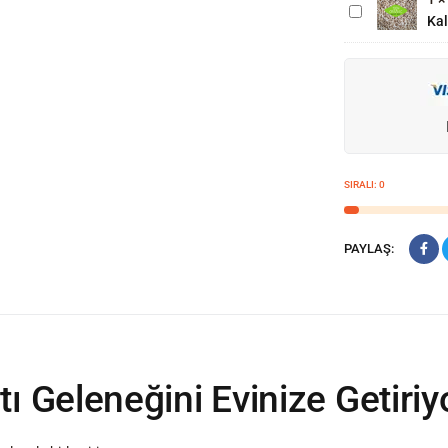
Kal
Lezzet, El
Açması
Kalitesi
SIRALI:
0
PAYLAŞ:
ı Geleneğini Evinize Getiriy