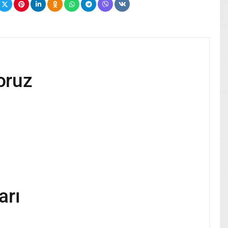
oruz
arı