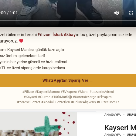
eti bilenlerin tercihi
Filizce!
İshak Akbay
'ın bu güzel paylaşımını sizlerle
turuyoruz.
pımı Kayseri Mantısı, günlük taze açılır
sız üretim, geleneksel tarif
ye'nin her yerine güvenli ve hızlı teslimat
 TL ve üzeri siparişlerde kargo bedava
WhatsApp'tan Sipariş Ver →
#Filizce #KayseriMantısı #EvYapımı #Mantı #LezzetinAdresi
#Kayseri #Gurme #TürkMutfağı #ÜcretsizKargo #ElYapımı
#YöreselLezzet #AnadoluLezzetleri #OnlineAlışveriş #FilizceComTr
ANASAYFA
ÜRÜN
Kayseri 
ANASAYFA
ÜRÜN