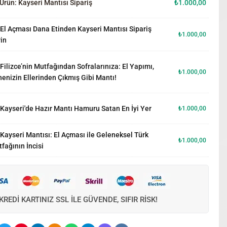
Ürün:
Kayseri Mantısı Sipariş
₺
1.000,00
El Açması Dana Etinden Kayseri Mantısı Sipariş
₺
1.000,00
in
Filizce’nin Mutfağından Sofralarınıza: El Yapımı,
₺
1.000,00
enizin Ellerinden Çıkmış Gibi Mantı!
Kayseri'de Hazır Mantı Hamuru Satan En İyi Yer
₺
1.000,00
Kayseri Mantısı: El Açması ile Geleneksel Türk
₺
1.000,00
fağının İncisi
KREDI KARTINIZ SSL ILE GÜVENDE, SIFIR RISK!