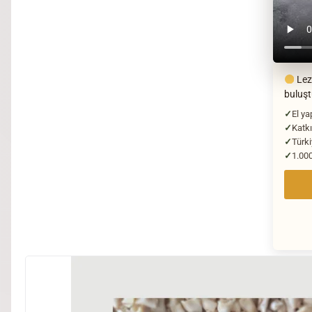
Lezz
buluş
El ya
Katkı
Türki
1.000