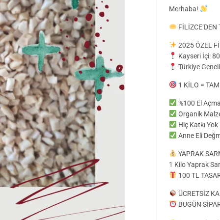
Merhaba!
FİLİZCE’DEN 
2025 ÖZEL Fİ
Kayseri İçi: 
Türkiye Geneli
1 KİLO = TAM
%100 El Açma
Organik Mal
Hiç Katkı Yok
Anne Eli Değm
YAPRAK SAR
1 Kilo Yaprak Sa
100 TL TASA
ÜCRETSİZ KAR
BUGÜN SİPAR