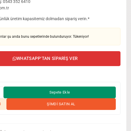
ş: 0543 352 6410
om.tr
 Günlük üretim kapasitemiz dolmadan sipariş verin.*
nlar şu anda bunu sepetlerinde bulunduruyor. Tükeniyor!
WHATSAPP'TAN SIPARIŞ VER
Sepete Ekle
ŞİMDİ SATIN AL