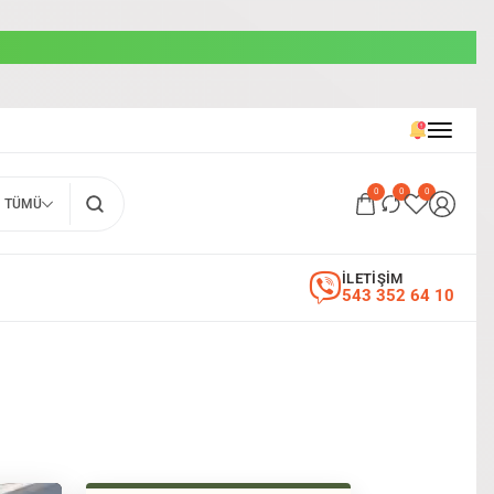
0
0
0
TÜMÜ
İLETİŞİM
543 352 64 10