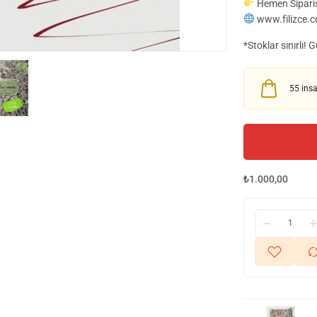
Hemen Sipari
www.filizce.c
*Stoklar sınırlı!
55
insa
₺
1.000,00
Kayseri
El
Mantısı