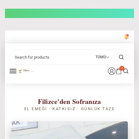
TÜMÜ
0
Filizce'den Sofranıza
EL EMEĞI · KATKISIZ · GÜNLÜK TAZE