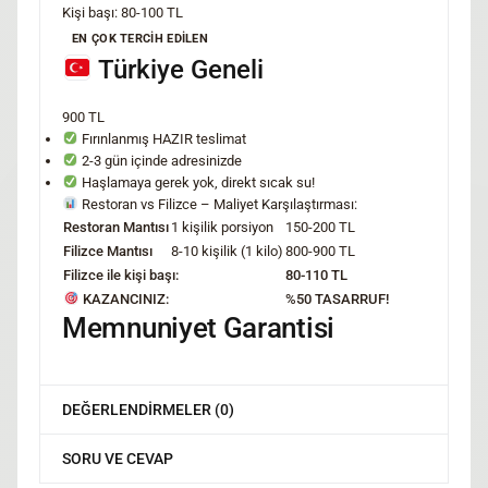
Kişi başı: 80-100 TL
EN ÇOK TERCİH EDİLEN
Türkiye Geneli
900 TL
Fırınlanmış HAZIR teslimat
2-3 gün içinde adresinizde
Haşlamaya gerek yok, direkt sıcak su!
Restoran vs Filizce – Maliyet Karşılaştırması:
Restoran Mantısı
1 kişilik porsiyon
150-200 TL
Filizce Mantısı
8-10 kişilik (1 kilo)
800-900 TL
Filizce ile kişi başı:
80-110 TL
KAZANCINIZ:
%50 TASARRUF!
Memnuniyet Garantisi
DEĞERLENDIRMELER (0)
SORU VE CEVAP