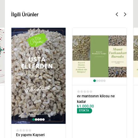
İlgili Ürünler
Ev yapımı mantı kilosu ne
1 Kg Kayseri Mantısı –
kadar?
Geleneksel Lezzet, El
₺
1.000,00
Açması Kalitesi
STOKTA
₺
1.000,00
STOKTA