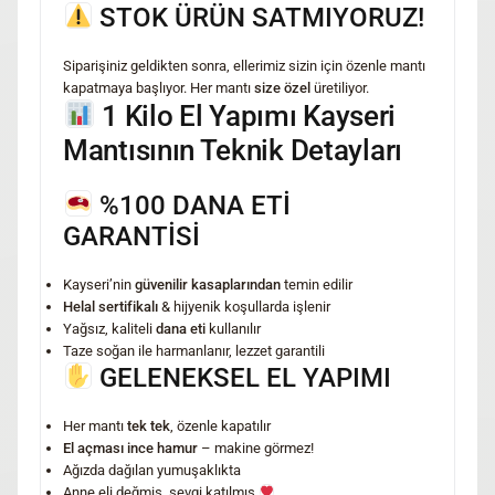
STOK ÜRÜN SATMIYORUZ!
Siparişiniz geldikten sonra, ellerimiz sizin için özenle mantı
kapatmaya başlıyor. Her mantı
size özel
üretiliyor.
1 Kilo El Yapımı Kayseri
Mantısının Teknik Detayları
%100 DANA ETİ
GARANTİSİ
Kayseri’nin
güvenilir kasaplarından
temin edilir
Helal sertifikalı
& hijyenik koşullarda işlenir
Yağsız, kaliteli
dana eti
kullanılır
Taze soğan ile harmanlanır, lezzet garantili
GELENEKSEL EL YAPIMI
Her mantı
tek tek
, özenle kapatılır
El açması ince hamur
– makine görmez!
Ağızda dağılan yumuşaklıkta
Anne eli değmiş, sevgi katılmış