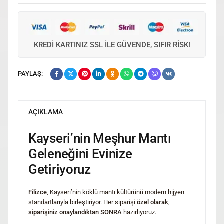
ne
kadar?
KREDI KARTINIZ SSL ILE GÜVENDE, SIFIR RISK!
PAYLAŞ:
AÇIKLAMA
Kayseri’nin Meşhur Mantı
Geleneğini Evinize
Getiriyoruz
Filizce
, Kayseri’nin köklü mantı kültürünü modern hijyen
standartlarıyla birleştiriyor. Her siparişi
özel olarak
,
siparişiniz onaylandıktan SONRA
hazırlıyoruz.