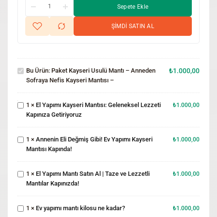
Sepete Ekle
Paket
ŞİMDİ SATIN AL
Kayseri
Usulü
Mantı –
Anneden
Bu Ürün:
Paket Kayseri Usulü Mantı – Anneden
₺
1.000,00
Sofraya
El Yapımı
Sofraya Nefis Kayseri Mantısı –
Nefis
Kayseri
Kayseri
Mantısı:
Mantısı
Geleneksel
Annenin
1
×
El Yapımı Kayseri Mantısı: Geleneksel Lezzeti
₺
1.000,00
–
Lezzeti
Eli
Kapınıza Getiriyoruz
Kapınıza
Değmiş
Getiriyoruz
Gibi! Ev
1
×
Annenin Eli Değmiş Gibi! Ev Yapımı Kayseri
Yapımı
₺
1.000,00
El Yapımı
Mantısı Kapında!
Kayseri
Mantı
Mantısı
Satın Al |
Kapında!
Taze ve
1
×
El Yapımı Mantı Satın Al | Taze ve Lezzetli
₺
1.000,00
Lezzetli
Ev
Mantılar Kapınızda!
Mantılar
yapımı
Kapınızda!
mantı
1
×
Ev yapımı mantı kilosu ne kadar?
kilosu
₺
1.000,00