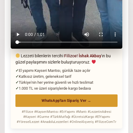
Lezzeti bilenlerin tercihi
Filizce!
İshak Akbay
'ın bu
güzel paylaşımını sizlerle buluşturuyoruz.
El yapımı Kayseri Mantısı, günlük taze açılır
Katkısız üretim, geleneksel tarif
Türkiye'nin her yerine güvenli ve hızlı teslimat
1.000 TL ve üzeri siparişlerde kargo bedava
WhatsApp'tan Sipariş Ver →
#Filizce #KayseriMantısı #EvYapımı #Mantı #LezzetinAdresi
#Kayseri #Gurme #TürkMutfağı #ÜcretsizKargo #ElYapımı
#YöreselLezzet #AnadoluLezzetleri #OnlineAlışveriş #FilizceComTr