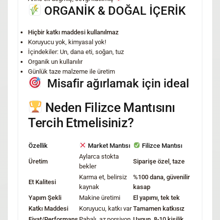
ORGANİK & DOĞAL İÇERİK
Hiçbir katkı maddesi kullanılmaz
Koruyucu yok, kimyasal yok!
İçindekiler: Un, dana eti, soğan, tuz
Organik un kullanılır
Günlük taze malzeme ile üretim
Misafir ağırlamak için ideal
Neden Filizce Mantısını
Tercih Etmelisiniz?
Özellik
Market Mantısı
Filizce Mantısı
Aylarca stokta
Üretim
Siparişe özel, taze
bekler
Karma et, belirsiz
%100 dana, güvenilir
Et Kalitesi
kaynak
kasap
Yapım Şekli
Makine üretimi
El yapımı, tek tek
Katkı Maddesi
Koruyucu, katkı var
Tamamen katkısız
Fiyat/Performans
Pahalı, az porsiyon
Uygun, 8-10 kişilik