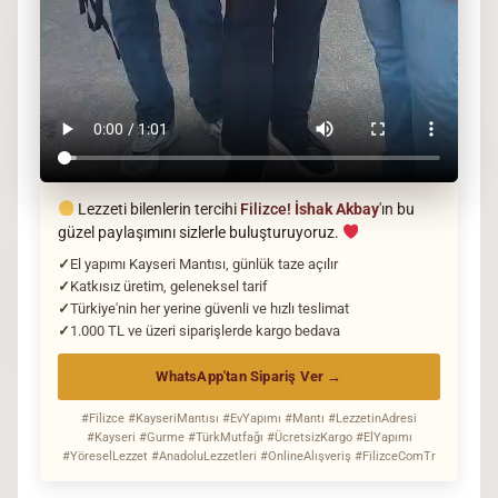
Lezzeti bilenlerin tercihi
Filizce!
İshak Akbay
'ın bu
güzel paylaşımını sizlerle buluşturuyoruz.
El yapımı Kayseri Mantısı, günlük taze açılır
Katkısız üretim, geleneksel tarif
Türkiye'nin her yerine güvenli ve hızlı teslimat
1.000 TL ve üzeri siparişlerde kargo bedava
WhatsApp'tan Sipariş Ver →
#Filizce #KayseriMantısı #EvYapımı #Mantı #LezzetinAdresi
#Kayseri #Gurme #TürkMutfağı #ÜcretsizKargo #ElYapımı
#YöreselLezzet #AnadoluLezzetleri #OnlineAlışveriş #FilizceComTr