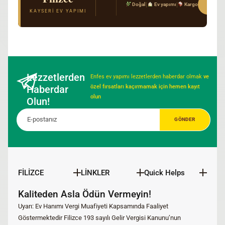
Sipar
|
|
Doğal
Ev yapımı
Kargo
Gerçek Kayseri tarifi · Kimyasal katkı yok · T
KAYSERI EV YAPIMI
Lezzetlerden
Enfes ev yapımı lezzetlerden haberdar olmak
ve
Haberdar
özel fırsatları kaçırmamak için hemen kayıt
olun
Olun!
FİLİZCE
LİNKLER
Quick Helps
Kaliteden Asla Ödün Vermeyin!
Uyarı: Ev Hanımı Vergi Muafiyeti Kapsamında Faaliyet
Göstermektedir Filizce 193 sayılı Gelir Vergisi Kanunu’nun