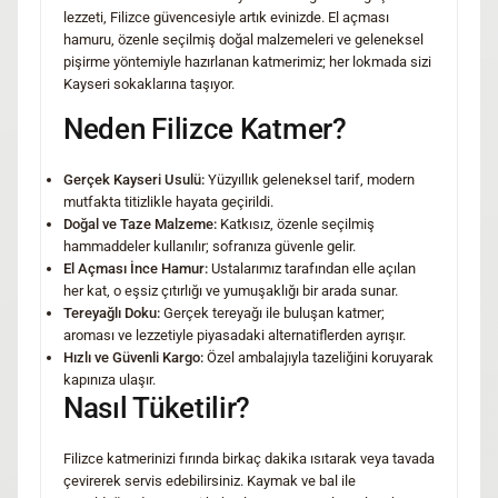
lezzeti, Filizce güvencesiyle artık evinizde. El açması
hamuru, özenle seçilmiş doğal malzemeleri ve geleneksel
pişirme yöntemiyle hazırlanan katmerimiz; her lokmada sizi
Kayseri sokaklarına taşıyor.
Neden Filizce Katmer?
Gerçek Kayseri Usulü:
Yüzyıllık geleneksel tarif, modern
mutfakta titizlikle hayata geçirildi.
Doğal ve Taze Malzeme:
Katkısız, özenle seçilmiş
hammaddeler kullanılır; sofranıza güvenle gelir.
El Açması İnce Hamur:
Ustalarımız tarafından elle açılan
her kat, o eşsiz çıtırlığı ve yumuşaklığı bir arada sunar.
Tereyağlı Doku:
Gerçek tereyağı ile buluşan katmer;
aroması ve lezzetiyle piyasadaki alternatiflerden ayrışır.
Hızlı ve Güvenli Kargo:
Özel ambalajıyla tazeliğini koruyarak
kapınıza ulaşır.
Nasıl Tüketilir?
Filizce katmerinizi fırında birkaç dakika ısıtarak veya tavada
çevirerek servis edebilirsiniz. Kaymak ve bal ile