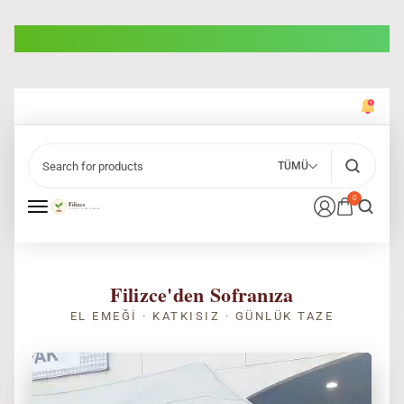
TÜMÜ
0
Filizce'den Sofranıza
EL EMEĞI · KATKISIZ · GÜNLÜK TAZE