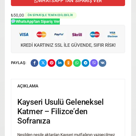
WHATSAPP'TAN SIPARIŞ VER
₺
50,00
ÖN SIPARIŞLE TEMIN EDILEBILIR
WhatsApp'tan Sipariş Ver
KREDI KARTINIZ SSL ILE GÜVENDE, SIFIR RISK!
PAYLAŞ:
AÇIKLAMA
Kayseri Usulü Geleneksel
Katmer – Filizce’den
Sofranıza
Nesilden nesile aktarılan Kayseri mutfağının vazgeçilmez